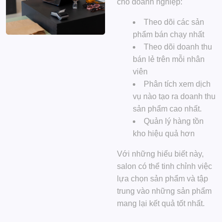
cho doanh nghiệp:
Theo dõi các sản
phẩm bán chạy nhất
Theo dõi doanh thu
bán lẻ trên mỗi nhân
viên
Phân tích xem dịch
vụ nào tạo ra doanh thu
sản phẩm cao nhất.
Quản lý hàng tồn
kho hiệu quả hơn
Với những hiểu biết này,
salon có thể tinh chỉnh việc
lựa chọn sản phẩm và tập
trung vào những sản phẩm
mang lại kết quả tốt nhất.