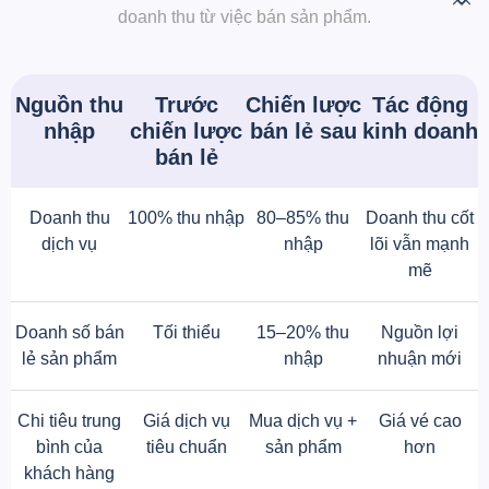
doanh thu từ việc bán sản phẩm.
Nguồn thu
Trước
Chiến lược
Tác động
nhập
chiến lược
bán lẻ sau
kinh doanh
bán lẻ
Doanh thu
100% thu nhập
80–85% thu
Doanh thu cốt
dịch vụ
nhập
lõi vẫn mạnh
mẽ
Doanh số bán
Tối thiểu
15–20% thu
Nguồn lợi
lẻ sản phẩm
nhập
nhuận mới
Chi tiêu trung
Giá dịch vụ
Mua dịch vụ +
Giá vé cao
bình của
tiêu chuẩn
sản ​​phẩm
hơn
khách hàng