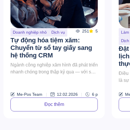
251
5
Doanh nghiệp nhỏ
Dịch vụ
Làm
Tự động hóa tiệm xăm:
Dịch
Chuyển từ sổ tay giấy sang
Đặt
hệ thống CRM
lịc
thự
Ngành công nghiệp xăm hình đã phát triển
nhanh chóng trong thập kỷ qua — với sự
Điều
sáng tạo, nghệ thuật và trải nghiệm khách
là sự
hàng trở nên quan trọng hơn ...
tuyệt
hẹn, 
Me-Pos Team
|
12.02.2026
|
6
p
Me
Đọc thêm