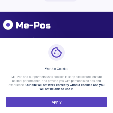
Giới Thiệu Về Công Ty
Chúng tôi là một đội ngũ thân thiện, không ngừng cải thiện
kỹ năng và sản phẩm. Do đó, chúng tôi luôn hỗ trợ các ý
tưởng của khách hàng và biến chúng thành hiện thực.
We Use Cookies
ME-Pos and our partners uses cookies to keep site secure, ensure
optimal performance, and provide you with personalized ads and
experience.
Our site will not work correctly without cookies and you
will not be able to use it.
Apply
Giới Thiệu Về Dịch
Thông tin
Vụ