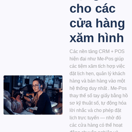
cho các
cửa hàng
xăm hình
Các nền tảng CRM + POS
hiện đại như
Me-Pos
giúp
các tiệm xăm tích hợp việc
đặt lịch hẹn, quản lý khách
hàng và bán hàng vào một
hệ thống duy nhất
. Me-Pos
thay thế sổ tay giấy bằng hồ
sơ kỹ thuật số, tự động hóa
lời nhắc và cho phép đặt
lịch trực tuyến — nhờ đó
các cửa hàng có thể hoạt