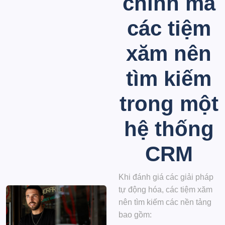
chính mà
các tiệm
xăm nên
tìm kiếm
trong một
hệ thống
CRM
Khi đánh giá các giải pháp
tự động hóa, các tiệm xăm
nên tìm kiếm các nền tảng
bao gồm: