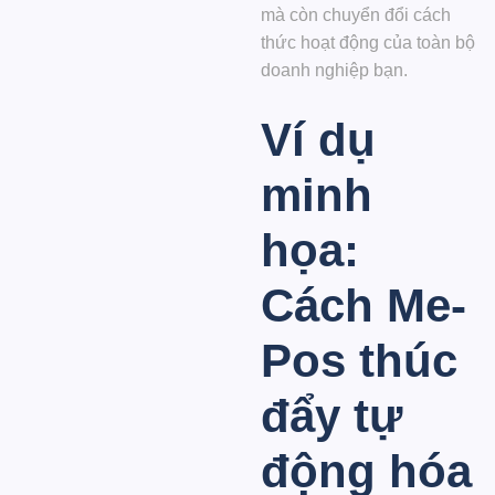
mà còn chuyển đổi cách
thức hoạt động của toàn bộ
doanh nghiệp bạn.
Ví dụ
minh
họa:
Cách Me-
Pos thúc
đẩy tự
động hóa