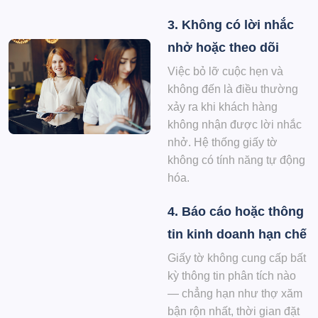
3. Không có lời nhắc
nhở hoặc theo dõi
Việc bỏ lỡ cuộc hẹn và
không đến là điều thường
xảy ra khi khách hàng
không nhận được lời nhắc
nhở. Hệ thống giấy tờ
không có tính năng tự động
hóa.
4. Báo cáo hoặc thông
tin kinh doanh hạn chế
Giấy tờ không cung cấp bất
kỳ thông tin phân tích nào
— chẳng hạn như thợ xăm
bận rộn nhất, thời gian đặt