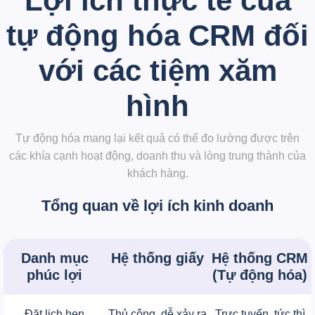
Lợi ích thực tế của
tự động hóa CRM đối
với các tiệm xăm
hình
Tự động hóa mang lại kết quả có thể đo lường được trên
các khía cạnh hoạt động, doanh thu và lòng trung thành của
khách hàng.
Tổng quan về lợi ích kinh doanh
Danh mục
Hệ thống giấy
Hệ thống CRM
phúc lợi
(Tự động hóa)
Đặt lịch hẹn
Thủ công, dễ xảy ra
Trực tuyến, tức thì