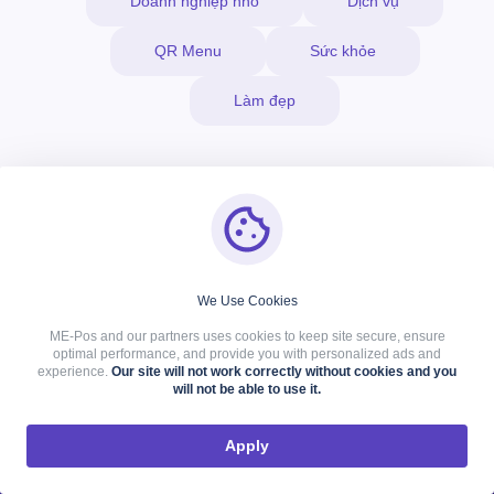
Doanh nghiệp nhỏ
Dịch vụ
QR Menu
Sức khỏe
Làm đẹp
Giới Thiệu Về Công Ty
We Use Cookies
ME-Pos and our partners uses cookies to keep site secure, ensure
Chúng tôi là một đội ngũ thân thiện, không ngừng cải thiện
optimal performance, and provide you with personalized ads and
kỹ năng và sản phẩm. Do đó, chúng tôi luôn hỗ trợ các ý
experience.
Our site will not work correctly without cookies and you
will not be able to use it.
tưởng của khách hàng và biến chúng thành hiện thực.
Apply