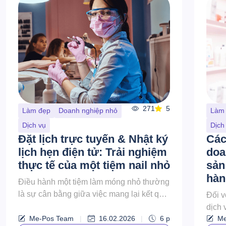
271
5
Làm đẹp
Doanh nghiệp nhỏ
Làm
Dịch vụ
Dịch
Đặt lịch trực tuyến & Nhật ký
Các
lịch hẹn điện tử: Trải nghiệm
doa
thực tế của một tiệm nail nhỏ
sản
hàn
Điều hành một tiệm làm móng nhỏ thường
là sự cân bằng giữa việc mang lại kết quả
Đối v
tuyệt vời và quản lý lượng khách đặt lịch
dịch 
hẹn, khách vãng lai và yêu ...
Me-Pos Team
|
16.02.2026
|
6
p
Me
nhiên