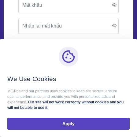
Bằng cách nhấp vào "Đăng ký", bạn đồng ý với
Điều khoản sử dụng
Đăng ký
We Use Cookies
Tôi đã có tài khoản
ME-Pos and our partners uses cookies to keep site secure, ensure
optimal performance, and provide you with personalized ads and
experience.
Our site will not work correctly without cookies and you
VI
will not be able to use it.
Apply