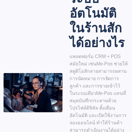
อัตโนมัติ
ในร้านสัก
ได้อย่างไร
แพลตฟอร์ม CRM + POS
สมัยใหม่ เช่น
Me-Pos
ช่วยให้
สตูดิโอสักลายสามารถผสาน
การนัดหมาย การจัดการ
ลูกค้า และการขายเข้าไว้
ใน
ระบบเดียว
Me-Pos แทนที่
สมุดบันทึกกระดาษด้วย
โปรไฟล์ดิจิทัล ตั้งเตือน
อัตโนมัติ และเปิดใช้งานการ
จองออนไลน์ ทำให้ร้านค้า
สามารถดำเนินงานได้อย่าง