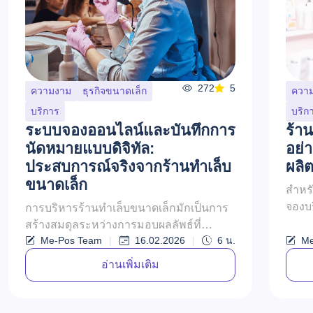
272
5
ความงาม
ธุรกิจขนาดเล็ก
ควา
บริการ
บริก
ระบบจองออนไลน์และบันทึกการ
ร้า
นัดหมายแบบดิจิทัล:
อย่
ประสบการณ์จริงจากร้านทำเล็บ
ผลิต
ขนาดเล็ก
สำหร
จองบร
การบริหารร้านทำเล็บขนาดเล็กมักเป็นการ
ก็ตาม
สร้างสมดุลระหว่างการมอบผลลัพธ์ที่
จำกัด
Me-Pos Team
|
16.02.2026
|
6
น.
Me
สวยงามและการจัดการกับคิวลูกค้าที่เข้ามา
ผม...
อย่างต่อเนื่อง ทั้งการนัดหมาย การเข้ามา
อ่านเพิ่มเติม
โด...