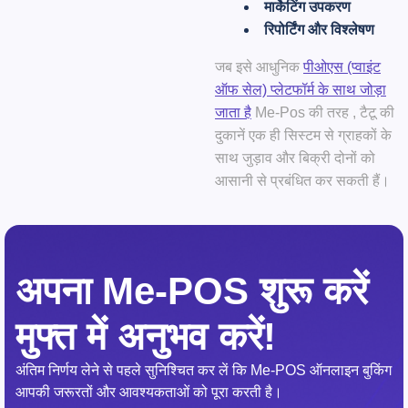
मार्केटिंग उपकरण
रिपोर्टिंग और विश्लेषण
जब इसे आधुनिक
पीओएस (प्वाइंट
ऑफ सेल) प्लेटफॉर्म के साथ जोड़ा
जाता है
Me-Pos
की तरह
, टैटू की
दुकानें एक ही सिस्टम से ग्राहकों के
साथ जुड़ाव और बिक्री दोनों को
आसानी से प्रबंधित कर सकती हैं।
अपना Me-POS शुरू करें
मुफ्त में अनुभव करें!
अंतिम निर्णय लेने से पहले सुनिश्चित कर लें कि Me-POS ऑनलाइन बुकिंग
आपकी जरूरतों और आवश्यकताओं को पूरा करती है।