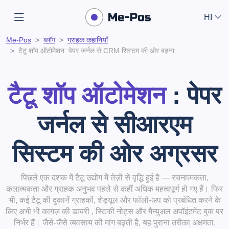
HI
Me-Pos
ब्लॉग
ग्राहक कहानियाँ
टैटू शॉप ऑटोमेशन: पेपर जर्नल से CRM सिस्टम की ओर बढ़ना
टैटू शॉप ऑटोमेशन
: पेपर
जर्नल से सीआरएम
सिस्टम की ओर अग्रसर
पिछले एक दशक में टैटू उद्योग में तेज़ी से वृद्धि हुई है — रचनात्मकता,
कलात्मकता और ग्राहक अनुभव पहले से कहीं अधिक महत्वपूर्ण हो गए हैं। फिर
भी, कई टैटू की दुकानें ग्राहकों, शेड्यूल और फॉलो-अप को प्रबंधित करने के
लिए अभी भी
कागज़ की डायरी
, स्टिकी नोट्स और मैन्युअल अपॉइंटमेंट बुक पर
निर्भर हैं। जैसे-जैसे व्यवसाय की मांग बढ़ती है, यह पुराना तरीका अक्षमता,