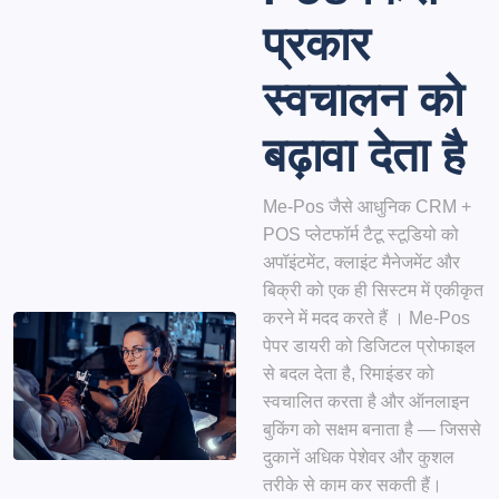
प्रकार
स्वचालन को
बढ़ावा देता है
Me-Pos
जैसे आधुनिक CRM +
POS प्लेटफॉर्म
टैटू स्टूडियो को
अपॉइंटमेंट, क्लाइंट मैनेजमेंट और
बिक्री को
एक ही सिस्टम में एकीकृत
करने में मदद करते हैं
। Me-Pos
पेपर डायरी को डिजिटल प्रोफाइल
से बदल देता है, रिमाइंडर को
स्वचालित करता है और ऑनलाइन
बुकिंग को सक्षम बनाता है — जिससे
दुकानें अधिक पेशेवर और कुशल
तरीके से काम कर सकती हैं।