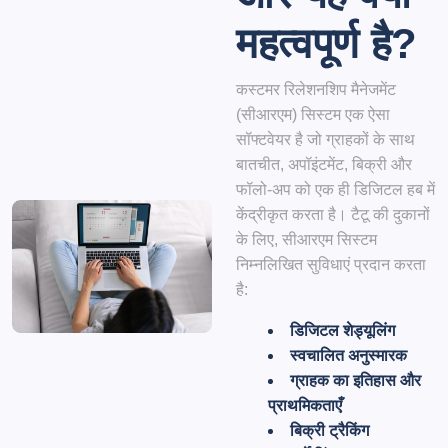
महत्वपूर्ण है?
कस्टमर
रिलेशनशिप मैनेजमेंट
(सीआरएम) सिस्टम
एक ऐसा
सॉफ्टवेयर है जो ग्राहकों के साथ
बातचीत, अपॉइंटमेंट, बिक्री और
फॉलो-अप को एक ही डिजिटल हब में
केंद्रीकृत करता है। टैटू की दुकानों
के लिए, सीआरएम सिस्टम
निम्नलिखित सुविधाएं प्रदान करता
है:
डिजिटल शेड्यूलिंग
स्वचालित अनुस्मारक
ग्राहक का इतिहास और
प्राथमिकताएँ
बिक्री ट्रैकिंग