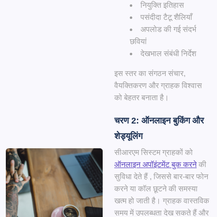
नियुक्ति इतिहास
पसंदीदा टैटू शैलियाँ
अपलोड की गई संदर्भ
छवियां
देखभाल संबंधी निर्देश
इस स्तर का संगठन संचार,
वैयक्तिकरण और ग्राहक विश्वास
को बेहतर बनाता है।
चरण 2: ऑनलाइन बुकिंग और
शेड्यूलिंग
सीआरएम सिस्टम ग्राहकों को
ऑनलाइन अपॉइंटमेंट बुक करने
की
सुविधा देते हैं , जिससे बार-बार फोन
करने या कॉल छूटने की समस्या
खत्म हो जाती है। ग्राहक वास्तविक
समय में उपलब्धता देख सकते हैं और