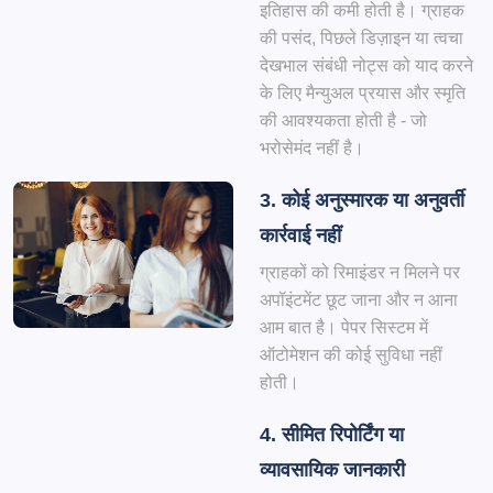
इतिहास की कमी होती है। ग्राहक
की पसंद, पिछले डिज़ाइन या त्वचा
देखभाल संबंधी नोट्स को याद करने
के लिए मैन्युअल प्रयास और स्मृति
की आवश्यकता होती है - जो
भरोसेमंद नहीं है।
3. कोई अनुस्मारक या अनुवर्ती
कार्रवाई नहीं
ग्राहकों को रिमाइंडर न मिलने पर
अपॉइंटमेंट छूट जाना और न आना
आम बात है। पेपर सिस्टम में
ऑटोमेशन की कोई सुविधा नहीं
होती।
4. सीमित रिपोर्टिंग या
व्यावसायिक जानकारी