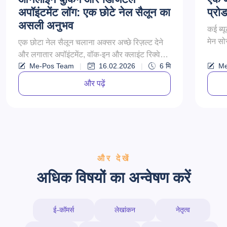
अपॉइंटमेंट लॉग: एक छोटे नेल सैलून का
प्रोड
असली अनुभव
कई ब्य
मेन सोर
एक छोटा नेल सैलून चलाना अक्सर अच्छे रिज़ल्ट देने
से रेवे
और लगातार अपॉइंटमेंट, वॉक-इन और क्लाइंट रिक्वेस्ट
Me-Pos Team
|
16.02.2026
|
6
मि
Me
को मैनेज करने के बीच बैलेंस बनाना होता है। सालों
तक...
और पढ़ें
और देखें
अधिक विषयों का अन्वेषण करें
ई-कॉमर्स
लेखांकन
नेतृत्व