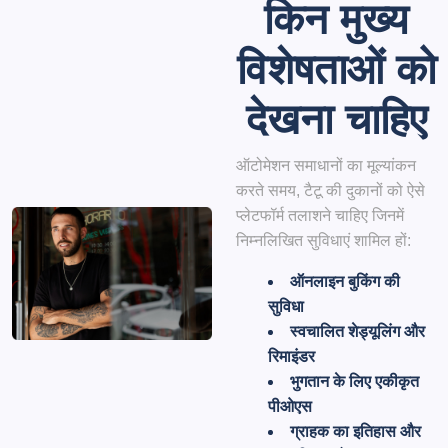
किन मुख्य
विशेषताओं को
देखना चाहिए
ऑटोमेशन समाधानों का मूल्यांकन
करते समय, टैटू की दुकानों को ऐसे
प्लेटफॉर्म तलाशने चाहिए जिनमें
निम्नलिखित सुविधाएं शामिल हों:
ऑनलाइन बुकिंग की
सुविधा
स्वचालित शेड्यूलिंग और
रिमाइंडर
भुगतान के लिए एकीकृत
पीओएस
ग्राहक का इतिहास और