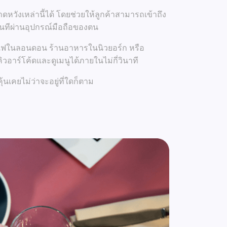
วังเหล่านี้ได้ โดยช่วยให้ลูกค้าสามารถเข้าถึง
นทีผ่านอุปกรณ์มือถือของตน
กาแฟในลอนดอน ร้านอาหารในนิวยอร์ก หรือ
าร์โค้ดและดูเมนูได้ภายในไม่กี่วินาที
คุ้นเคยไม่ว่าจะอยู่ที่ใดก็ตาม