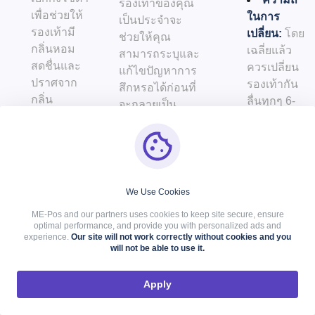
รองเท้าของคุณ
เพื่อช่วยให้
ในการ
เป็นประจำจะ
รองเท้ามี
เปลี่ยน:
โดย
ช่วยให้คุณ
กลิ่นหอม
เฉลี่ยแล้ว
สามารถระบุและ
สดชื่นและ
ควรเปลี่ยน
แก้ไขปัญหาการ
ปราศจาก
รองเท้ากัน
สึกหรอได้ก่อนที่
กลิ่น
ลื่นทุกๆ 6-
จะกลายเป็น
12 เดือน ขึ้น
ปัญหาด้านความ
การทำความ
อยู่กับการ
ปลอดภัย
สะอาดและดูแล
ใช้งาน
รักษาอย่าง
สม่ำเสมอจะช่วย
การเปลี่ยน
We Use Cookies
รักษารูปลักษณ์
รองเท้าเมื่อ
และประสิทธิภาพ
จำเป็น จะช่วยให้
ME-Pos and our partners uses cookies to keep site secure, ensure
optimal performance, and provide you with personalized ads and
การใช้งานของ
คุณมั่นใจได้ถึง
experience.
Our site will not work correctly without cookies and you
รองเท้ากันลื่นของ
ความปลอดภัย
will not be able to use it.
คุณ
และความสะดวก
สบายอย่างต่อ
Apply
เนื่อง