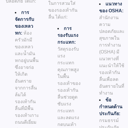
ปลอดภัย ได้แก่:
ในการสวมใส่
แนวทาง
ของรองเท้ากัน
ของ OSHA:
การ
ลื่น ได้แก่:
สำนักงาน
จัดการกับ
ความ
ของเหลว
การ
ปลอดภัยและ
หก:
ห้อง
รองรับแรง
สุขภาพใน
ครัวมักมี
กระแทก:
การทำงาน
ของเหลว
วัสดุรองรับ
(OSHA) มี
และน้ำมัน
แรง
แนวทางที่
หกอยู่บนพื้น
กระแทก
แนะนำให้ใช้
ซึ่งอาจก่อ
คุณภาพสูง
รองเท้ากัน
ให้เกิด
ในพื้น
ลื่นเพื่อลด
อันตราย
รองเท้าของ
อันตรายในที่
จากการลื่น
รองเท้ากัน
ทำงาน
ล้มได้
ลื่นช่วยดูด
ข้อ
รองเท้ากัน
ซับแรง
กำหนดด้าน
ลื่นที่มีพื้น
กระแทก
ประกันภัย:
รองเท้าเกาะ
และลดแรง
กรมธรรม์
ถนนดีเยี่ยม
กดบนเท้า
ประกันภัย