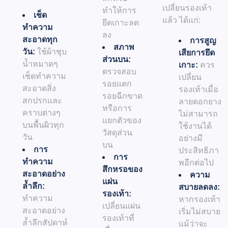
เปลี่ยนรองเท้า
ทำให้การ
เช็ด
แล้ว ได้แก่:
ยึดเกาะลด
ทำความ
ลง
สะอาดทุก
การสูญ
สภาพ
วัน:
ใช้ผ้าชุบ
เสียการยึด
ส่วนบน:
น้ำหมาดๆ
เกาะ:
ควร
ตรวจสอบ
เช็ดทำความ
เปลี่ยน
รอยแตก
สะอาดสิ่ง
รองเท้าเมื่อ
รอยฉีกขาด
สกปรกและ
ลายดอกยาง
หรือการ
คราบต่างๆ
ไม่สามารถ
แยกตัวของ
บนพื้นผิวทุก
ใช้งานได้
วัสดุส่วน
วัน
อย่างมี
บน
การ
ประสิทธิภา
การ
ทำความ
พอีกต่อไป
สึกหรอของ
สะอาดอย่าง
ความ
แผ่น
ล้ำลึก:
สบายลดลง:
รองเท้า:
ทำความ
หากรองเท้า
เปลี่ยนแผ่น
สะอาดอย่าง
เริ่มไม่สบาย
รองเท้าที่
ล้ำลึกสัปดาห์
แม้ว่าจะ