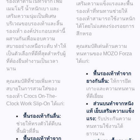
รองเท้าด้านในทำจากโฟม
เสริมความแข็งแรงและพื้น
เมมโมรี น้ำหนักเบา และ
รองเท้าที่ทนทานช่วยให้
เสริมความนุ่มเป็นพิเศษ
รองเท้าสามารถใช้งานหนัก
บริเวณขอบรองเท้าและลิ้น
ได้โดยไม่แสดงร่องรอยการ
รองเท้า องค์ประกอบเหล่านี้
สึกหรอ
ผสานกันเพื่อมอบความ
คุณสมบัติเด่นด้านความ
สบายอย่างเหนือระดับ ทำให้
ทนทานของ MOZO Forza
เป็นตัวเลือกที่ดีที่สุดสำหรับผู้
ได้แก่:
ที่ต้องยืนทำงานเป็นเวลา
นาน
พื้นรองเท้าทำจาก
ยางกันลื่น:
ให้การยึด
คุณสมบัติที่ช่วยเพิ่มความ
เกาะและความทนทาน
สบายในการสวมใส่ของ
ที่ดีเยี่ยม
รองเท้า Crocs On-The-
ส่วนบนทำจากหนัง
Clock Work Slip-On ได้แก่:
แท้ เย็บเสริมความแข็ง
พื้นรองเท้ากันลื่น:
แรง:
รับประกันความ
ช่วยให้ทรงตัวได้ดีบน
ทนทานใช้งานได้
พื้นผิวที่ลื่น
ยาวนาน
พื้นรองเท้าทำจาก