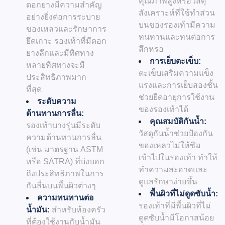
คุณภาพสูงหรือวัสดุ
ดอกยางมีความสำคัญ
สังเคราะห์ที่ใช้ทำส่วน
อย่างยิ่งต่อการระบาย
บนของรองเท้ามีความ
ของเหลวและรักษาการ
ทนทานและทนต่อการ
ยึดเกาะ รองเท้าที่มีดอก
สึกหรอ
ยางลึกและมีทิศทาง
การเย็บตะเข็บ:
หลายทิศทางจะมี
ตะเข็บเสริมความแข็ง
ประสิทธิภาพมาก
แรงและการเย็บสองชั้น
ที่สุด
ช่วยยืดอายุการใช้งาน
ระดับความ
ของรองเท้าได้
ต้านทานการลื่น:
คุณสมบัติกันน้ำ:
รองเท้าบางรุ่นมีระดับ
วัสดุกันน้ำช่วยป้องกัน
ความต้านทานการลื่น
ของเหลวไม่ให้ซึม
(เช่น มาตรฐาน ASTM
เข้าไปในรองเท้า ทำให้
หรือ SATRA) ที่บ่งบอก
ทำความสะอาดและ
ถึงประสิทธิภาพในการ
ดูแลรักษาง่ายขึ้น
กันลื่นบนพื้นผิวต่างๆ
พื้นผิวที่ไม่ดูดซับน้ำ:
ความทนทานต่อ
รองเท้าที่มีพื้นผิวที่ไม่
น้ำมัน:
สำหรับห้องครัว
ดูดซับน้ำมีโอกาสน้อย
ที่ต้องใช้งานกับน้ำมัน