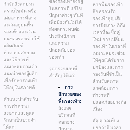
ของรองเท้ายังอยู่
กำจัดสิ่งสกปรก
หากพื้นรองเท้า
ในสภาพดี แก้ไข
คราบไขมัน หรือ
สึกหรอหรือ
ปัญหาต่างๆ ทันที
เศษอาหารที่อาจ
รองเท้าสูญเสีย
เพื่อป้องกันไม่ให้
สะสมอยู่บนพื้น
การยึดเกาะ ก็ถึง
ส่งผลกระทบต่อ
รองเท้าและส่วน
เวลาที่จะซื้อคู่
ประสิทธิภาพ
บนของรองเท้า ใช้
ใหม่ การเปลี่ยน
และความ
ผลิตภัณฑ์
รองเท้าในเวลาที่
ปลอดภัยของ
ทำความสะอาด
เหมาะสมจะช่วย
รองเท้า
และวิธีการที่
ให้คุณได้รับการ
เหมาะสมตามคำ
ปกป้องและการ
จุดตรวจสอบที่
แนะนำของผู้ผลิต
รองรับที่จำเป็น
สำคัญ ได้แก่:
เพื่อรักษารองเท้า
สำหรับสภาพ
การ
ให้อยู่ในสภาพดี
แวดล้อมการ
สึกหรอของ
ทำงานที่
คำแนะนำสำหรับ
พื้นรองเท้า:
ปลอดภัยอย่างต่อ
การทำความ
สังเกต
เนื่อง
สะอาดและดูแล
บริเวณที่
รักษาเป็นประจำ
สัญญาณที่บ่ง
ดอกยาง
ได้แก่:
บอกว่าถึงเวลา
สึกหรอ