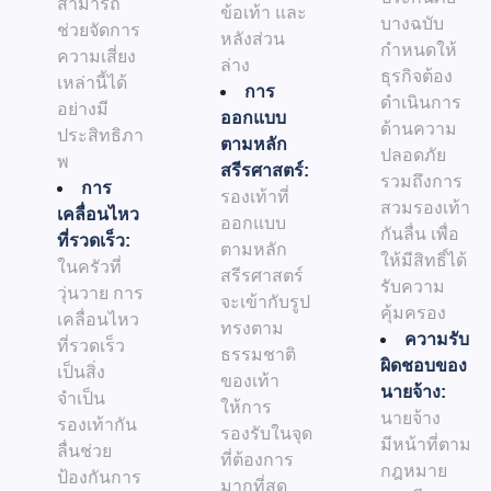
สามารถ
ข้อเท้า และ
บางฉบับ
ช่วยจัดการ
หลังส่วน
กำหนดให้
ความเสี่ยง
ล่าง
ธุรกิจต้อง
เหล่านี้ได้
การ
ดำเนินการ
อย่างมี
ออกแบบ
ด้านความ
ประสิทธิภา
ตามหลัก
ปลอดภัย
พ
สรีรศาสตร์:
รวมถึงการ
การ
รองเท้าที่
สวมรองเท้า
เคลื่อนไหว
ออกแบบ
กันลื่น เพื่อ
ที่รวดเร็ว:
ตามหลัก
ให้มีสิทธิ์ได้
ในครัวที่
สรีรศาสตร์
รับความ
วุ่นวาย การ
จะเข้ากับรูป
คุ้มครอง
เคลื่อนไหว
ทรงตาม
ความรับ
ที่รวดเร็ว
ธรรมชาติ
ผิดชอบของ
เป็นสิ่ง
ของเท้า
นายจ้าง:
จำเป็น
ให้การ
นายจ้าง
รองเท้ากัน
รองรับในจุด
มีหน้าที่ตาม
ลื่นช่วย
ที่ต้องการ
กฎหมาย
ป้องกันการ
มากที่สุด