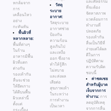
และศีลธรรม
หกล้มจาก
วัสดุ
ที่จะต้อง
การ
ระบาย
จัดหาสภาพ
เคลื่อนไหว
อากาศ:
แวดล้อมการ
อย่าง
วัสดุระบาย
ทำงานที่
กะทันหัน
อากาศช่วย
ปลอดภัย
พื้นผิวที่
ป้องกัน
รองเท้ากัน
หลากหลาย:
ความร้อน
ลื่นเป็นวิธีที่
พื้นที่ต่างๆ
สูงเกินไป
ง่ายแต่ได้ผล
ในร้าน
และเหงื่อ
ดีในการ
อาหารมีพื้น
ออก ซึ่งอาจ
ปฏิบัติตาม
ผิวที่แตก
ทำให้รู้สึก
ความรับผิด
ต่างกัน
ไม่สบาย
ชอบนี้
รองเท้ากัน
และส่งผล
ค่าชดเชย
ลื่นจะช่วย
เสียต่อ
สำหรับผู้บาด
ให้ยึดเกาะ
สุขภาพเท้า
เจ็บจากการ
ได้ดีบนพื้น
ในระหว่าง
ทำงาน:
การ
ผิวเหล่านี้
การทำงาน
ลดอุบัติเหตุ
ตั้งแต่
เป็นเวลา
จากการลื่น
กระเบื้อง