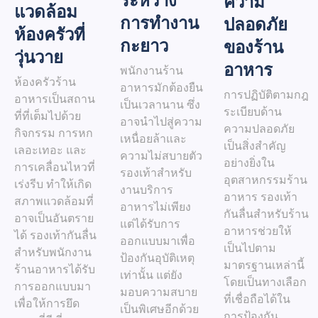
ระหว่าง
ความ
แวดล้อม
การทำงาน
ปลอดภัย
ห้องครัวที่
กะยาว
ของร้าน
วุ่นวาย
อาหาร
พนักงานร้าน
ห้องครัวร้าน
อาหารมักต้องยืน
การปฏิบัติตามกฎ
อาหารเป็นสถาน
เป็นเวลานาน ซึ่ง
ระเบียบด้าน
ที่ที่เต็มไปด้วย
อาจนำไปสู่ความ
ความปลอดภัย
กิจกรรม การหก
เหนื่อยล้าและ
เป็นสิ่งสำคัญ
เลอะเทอะ และ
ความไม่สบายตัว
อย่างยิ่งใน
การเคลื่อนไหวที่
รองเท้าสำหรับ
อุตสาหกรรมร้าน
เร่งรีบ ทำให้เกิด
งานบริการ
อาหาร รองเท้า
สภาพแวดล้อมที่
อาหารไม่เพียง
กันลื่นสำหรับร้าน
อาจเป็นอันตราย
แต่ได้รับการ
อาหารช่วยให้
ได้ รองเท้ากันลื่น
ออกแบบมาเพื่อ
เป็นไปตาม
สำหรับพนักงาน
ป้องกันอุบัติเหตุ
มาตรฐานเหล่านี้
ร้านอาหารได้รับ
เท่านั้น แต่ยัง
โดยเป็นทางเลือก
การออกแบบมา
มอบความสบาย
ที่เชื่อถือได้ใน
เพื่อให้การยึด
เป็นพิเศษอีกด้วย
การป้องกัน