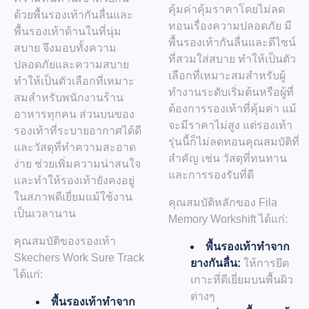
คุ้มค่าคุ้มราคาโดยไม่ลด
ด้วยพื้นรองเท้ากันลื่นและ
ทอนเรื่องความปลอดภัย มี
พื้นรองเท้าด้านในที่นุ่ม
พื้นรองเท้ากันลื่นและดีไซน์
สบาย จึงมอบทั้งความ
ที่สวมใส่สบาย ทำให้เป็นตัว
ปลอดภัยและความสบาย
เลือกที่เหมาะสมสำหรับผู้
ทำให้เป็นตัวเลือกที่เหมาะ
ทำงานระดับเริ่มต้นหรือผู้ที่
สมสำหรับพนักงานร้าน
ต้องการรองเท้าที่คุ้มค่า แม้
อาหารทุกคน ส่วนบนของ
จะมีราคาไม่สูง แต่รองเท้า
รองเท้าที่ระบายอากาศได้ดี
รุ่นนี้ก็ไม่ลดทอนคุณสมบัติที่
และวัสดุที่ทำความสะอาด
สำคัญ เช่น วัสดุที่ทนทาน
ง่าย ช่วยเพิ่มความน่าสนใจ
และการรองรับที่ดี
และทำให้รองเท้ายังคงอยู่
ในสภาพดีเยี่ยมแม้ใช้งาน
คุณสมบัติหลักของ Fila
เป็นเวลานาน
Memory Workshift ได้แก่:
คุณสมบัติของรองเท้า
พื้นรองเท้าทำจาก
Skechers Work Sure Track
ยางกันลื่น:
ให้การยึด
ได้แก่:
เกาะที่ดีเยี่ยมบนพื้นผิว
ต่างๆ
พื้นรองเท้าทำจาก