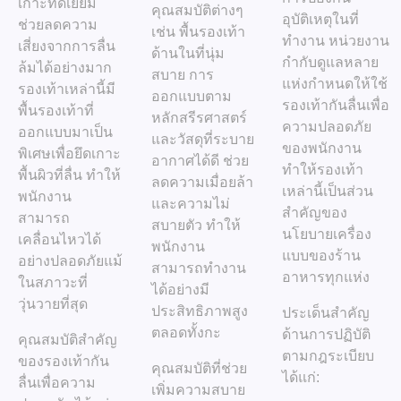
เกาะที่ดีเยี่ยม
คุณสมบัติต่างๆ
อุบัติเหตุในที่
ช่วยลดความ
เช่น พื้นรองเท้า
ทำงาน หน่วยงาน
เสี่ยงจากการลื่น
ด้านในที่นุ่ม
กำกับดูแลหลาย
ล้มได้อย่างมาก
สบาย การ
แห่งกำหนดให้ใช้
รองเท้าเหล่านี้มี
ออกแบบตาม
รองเท้ากันลื่นเพื่อ
พื้นรองเท้าที่
หลักสรีรศาสตร์
ความปลอดภัย
ออกแบบมาเป็น
และวัสดุที่ระบาย
ของพนักงาน
พิเศษเพื่อยึดเกาะ
อากาศได้ดี ช่วย
ทำให้รองเท้า
พื้นผิวที่ลื่น ทำให้
ลดความเมื่อยล้า
เหล่านี้เป็นส่วน
พนักงาน
และความไม่
สำคัญของ
สามารถ
สบายตัว ทำให้
นโยบายเครื่อง
เคลื่อนไหวได้
พนักงาน
แบบของร้าน
อย่างปลอดภัยแม้
สามารถทำงาน
อาหารทุกแห่ง
ในสภาวะที่
ได้อย่างมี
วุ่นวายที่สุด
ประสิทธิภาพสูง
ประเด็นสำคัญ
ตลอดทั้งกะ
ด้านการปฏิบัติ
คุณสมบัติสำคัญ
ตามกฎระเบียบ
ของรองเท้ากัน
คุณสมบัติที่ช่วย
ได้แก่:
ลื่นเพื่อความ
เพิ่มความสบาย