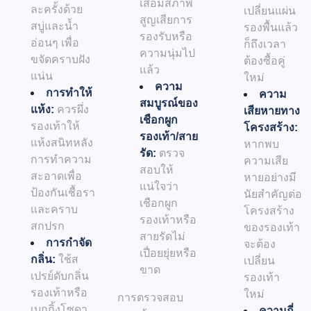
เสื่อมสภาพ
ละครั้งด้วย
เปลี่ยนแผ่น
สูญเสียการ
สบู่และน้ำ
รองพื้นแล้ว
รองรับหรือ
อ่อนๆ เพื่อ
ก็ถึงเวลา
ความนุ่มไป
ขจัดคราบฝัง
ต้องซื้อคู่
แล้ว
แน่น
ใหม่
ความ
การทำให้
ความ
สมบูรณ์ของ
แห้ง:
ควรผึ่ง
เสียหายทาง
เชือกผูก
รองเท้าให้
โครงสร้าง:
รองเท้า/สาย
แห้งสนิทหลัง
หากพบ
รัด:
ตรวจ
การทำความ
ความเสีย
สอบให้
สะอาดเพื่อ
หายอย่างมี
แน่ใจว่า
ป้องกันเชื้อรา
นัยสำคัญต่อ
เชือกผูก
และคราบ
โครงสร้าง
รองเท้าหรือ
สกปรก
ของรองเท้า
สายรัดไม่
การกำจัด
จะต้อง
เปื่อยยุ่ยหรือ
กลิ่น:
ใช้ส
เปลี่ยน
ขาด
เปรย์ดับกลิ่น
รองเท้า
รองเท้าหรือ
ใหม่
การตรวจสอบ
เบกกิ้งโซดา
ความถี่