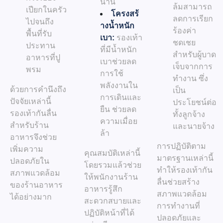
นาน
ล้มสามารถ
เปียกในครัว
โครงสร้
ลดการเรียก
ไปจนถึง
างน้ำหนัก
ร้องค่า
พื้นที่รับ
เบา:
รองเท้า
ชดเชย
ประทาน
ที่มีน้ำหนัก
สำหรับผู้บาด
อาหารที่ปู
เบาช่วยลด
เจ็บจากการ
พรม
การใช้
ทำงาน ซึ่ง
พลังงานใน
ด้วยการคำนึงถึง
เป็น
การเดินและ
ปัจจัยเหล่านี้
ประโยชน์ต่อ
ยืน ช่วยลด
รองเท้ากันลื่น
ทั้งลูกจ้าง
ความเมื่อย
สำหรับร้าน
และนายจ้าง
ล้า
อาหารจึงช่วย
การปฏิบัติตาม
เพิ่มความ
คุณสมบัติเหล่านี้
มาตรฐานเหล่านี้
ปลอดภัยใน
โดยรวมแล้วช่วย
ทำให้รองเท้ากัน
สภาพแวดล้อม
ให้พนักงานร้าน
ลื่นช่วยสร้าง
ของร้านอาหาร
อาหารรู้สึก
สภาพแวดล้อม
ได้อย่างมาก
สะดวกสบายและ
การทำงานที่
ปฏิบัติหน้าที่ได้
ปลอดภัยและ