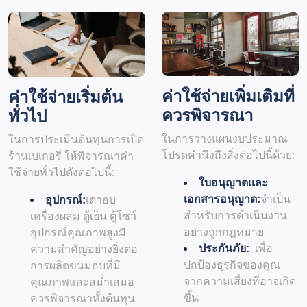
ค่าใช้จ่ายเพิ่มเติมที่
ค่าใช้จ่ายเริ่มต้น
ควรพิจารณา
ทั่วไป
ในการวางแผนงบประมาณ
ในการประเมินต้นทุนการเปิด
โปรดคำนึงถึงสิ่งต่อไปนี้ด้วย:
ร้านเบเกอรี่ ให้พิจารณาค่า
ใช้จ่ายทั่วไปดังต่อไปนี้:
ใบอนุญาตและ
เอกสารอนุญาต:
จำเป็น
อุปกรณ์:
เตาอบ
สำหรับการดำเนินงาน
เครื่องผสม ตู้เย็น ตู้โชว์
อย่างถูกกฎหมาย
อุปกรณ์คุณภาพสูงมี
ประกันภัย:
เพื่อ
ความสำคัญอย่างยิ่งต่อ
ปกป้องธุรกิจของคุณ
การผลิตขนมอบที่มี
จากความเสี่ยงที่อาจเกิด
คุณภาพและสม่ำเสมอ
ขึ้น
ควรพิจารณาทั้งต้นทุน