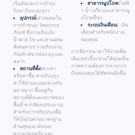
สาธารณูปโภค:
ไฟฟ้
เริ่มต้นและการบำรุง
า น้ำ แก๊ส และสาธารณู
รักษาในระยะยาว
ปโภคอื่นๆ
อุปกรณ์:
ส่วนผสมใน
ระบบเงินเดือน:
เงิน
การทำขนม วัสดุบรรจุ
เดือนสำหรับพนักงาน
ภัณฑ์ ซึ่งรวมถึงแป้ง
ของคุณ
น้ำตาล ไข่ และส่วนผสม
พิเศษต่างๆ รวมถึงบรรจุ
การพิจารณาค่าใช้จ่ายเพิ่ม
ภัณฑ์ เช่น กล่อง ถุง และ
เติมเหล่านี้จะช่วยให้คุณเห็น
ฉลาก
ภาพความต้องการทางการ
สถานที่ตั้ง:
ค่าเช่า
เงินของคุณได้ชัดเจนยิ่งขึ้น
หรือค่าซื้อ ค่าปรับปรุง
ค่าใช้จ่ายจะแตกต่างกัน
อย่างมาก ขึ้นอยู่กับ
สถานที่ตั้งและสภาพของ
พื้นที่ ควรจัดงบประมาณ
สำหรับการปรับปรุงเพื่อ
ให้เป็นไปตามมาตรฐาน
ด้านสุขอนามัยและ
ความปลอดภัย และ