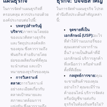
แผนธุรกิจ
ธุรกิจ: ปัจจัยสำคัญ
ในการจัดทำแผนธุรกิจที่
ในการจัดทำแผนธุรกิจ โปรด
ครอบคลุม ควรประกอบด้วย
คำนึงถึงประเด็นสำคัญเหล่า
องค์ประกอบต่อไปนี้:
นี้:
บทสรุปสำหรับผู้
จุดขายที่เป็น
บริหาร:
ภาพรวมโดยย่อ
เอกลักษณ์ (USP):
อะไร
ของแนวคิดทางธุรกิจ
ที่ทำให้ร้านเบเกอรี่ของ
และวัตถุประสงค์หลัก
คุณแตกต่างจากร้าน
ของคุณ ซึ่งควรรวมถึง
อื่น? อาจเป็นสินค้าที่มี
พันธกิจ คำอธิบายโดย
เอกลักษณ์ บริการลูกค้า
ย่อของผลิตภัณฑ์ที่คุณ
ที่เหนือกว่า หรือทำเลที่
จะนำเสนอ และเป้า
ตั้งที่ดีเยี่ยม
หมายของธุรกิจของคุณ
กลยุทธ์การขาย:
คุณ
การวิเคราะห์
จะขายสินค้าของคุณ
ตลาด:
การวิเคราะห์
อย่างไร? คุณจะมีร้าน
อย่างละเอียดเกี่ยวกับ
ค้าออนไลน์ บริการจัดส่ง
ตลาดเป้าหมายและ
หรือบัญชีขายส่งกับ
สภาพแวดล้อมการ
ธุรกิจในท้องถิ่นหรือไม่?
แข่งขัน ซึ่งควรรวมถึง