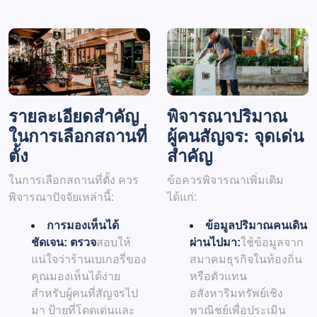
รายละเอียดสำคัญ
พิจารณาปริมาณ
ในการเลือกสถานที่
ผู้คนสัญจร: จุดเด่น
ตั้ง
สำคัญ
ในการเลือกสถานที่ตั้ง ควร
ข้อควรพิจารณาเพิ่มเติม
พิจารณาปัจจัยเหล่านี้:
ได้แก่:
การมองเห็นได้
ข้อมูลปริมาณคนเดิน
ชัดเจน: ตรวจ
สอบให้
ผ่านไปมา:
ใช้ข้อมูลจาก
แน่ใจว่าร้านเบเกอรี่ของ
สมาคมธุรกิจในท้องถิ่น
คุณมองเห็นได้ง่าย
หรือตัวแทน
สำหรับผู้คนที่สัญจรไป
อสังหาริมทรัพย์เชิง
มา ป้ายที่โดดเด่นและ
พาณิชย์เพื่อประเมิน