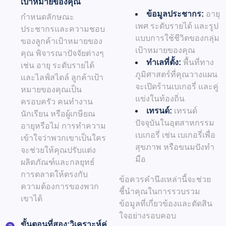
เป้าหมายของคุณ
ข้อมูลประชากร:
อายุ
กำหนดลักษณะ
เพศ ระดับรายได้ และรูป
ประชากรและความชอบ
แบบการใช้ชีวิตของกลุ่ม
ของลูกค้าเป้าหมายของ
เป้าหมายของคุณ
คุณ พิจารณาปัจจัยต่างๆ
ทำเลที่ตั้ง:
พื้นที่ทาง
เช่น อายุ ระดับรายได้
ภูมิศาสตร์ที่คุณวางแผน
และไลฟ์สไตล์ ลูกค้าเป้า
จะเปิดร้านเบเกอรี่ และคู่
หมายของคุณเป็น
แข่งในท้องถิ่น
ครอบครัว คนทำงาน
เทรนด์:
เทรนด์
นักเรียน หรือผู้เกษียณ
ปัจจุบันในอุตสาหกรรม
อายุหรือไม่ การทำความ
เบเกอรี่ เช่น เบเกอรี่เพื่อ
เข้าใจว่าพวกเขาเป็นใคร
สุขภาพ หรือขนมปังทำ
จะช่วยให้คุณปรับแต่ง
มือ
ผลิตภัณฑ์และกลยุทธ์
การตลาดให้ตรงกับ
ข้อควรคำนึงเหล่านี้จะช่วย
ความต้องการของพวก
ชี้นำคุณในการรวบรวม
เขาได้
ข้อมูลที่เกี่ยวข้องและตัดสิน
ใจอย่างรอบคอบ
ขั้นตอนที่สอง:
วิเคราะห์คู่