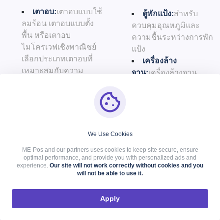
เตาอบ:
เตาอบแบบใช้
ตู้พักแป้ง:
สำหรับ
ลมร้อน เตาอบแบบตั้ง
ควบคุมอุณหภูมิและ
พื้น หรือเตาอบ
ความชื้นระหว่างการพัก
ไมโครเวฟเชิงพาณิชย์
แป้ง
เลือกประเภทเตาอบที่
เครื่องล้าง
เหมาะสมกับความ
จาน:
เครื่องล้างจาน
ต้องการในการอบของ
ระดับใช้งานเชิงพาณิชย์
คุณมากที่สุด
เพื่อรักษาความสะอาด
เครื่องผสม:
เครื่อง
และปฏิบัติตามกฎ
ผสมแบบดาวเคราะห์
ระเบียบด้านสุขอนามัย
เครื่องผสมแบบเกลียว
เครื่องจักรบรรจุ
We Use Cookies
เครื่องผสมแต่ละประเภท
ภัณฑ์:
สำหรับการบรรจุ
ME-Pos and our partners uses cookies to keep site secure, ensure
เหมาะสำหรับแป้งและ
สินค้าเพื่อจำหน่ายอย่าง
optimal performance, and provide you with personalized ads and
ส่วนผสมที่แตกต่างกัน
experience.
Our site will not work correctly without cookies and you
มีประสิทธิภาพ
will not be able to use it.
ระบบทำความเย็น:
ตู้
การเพิ่มสิ่งของเหล่านี้จะช่วย
เย็นและตู้แช่แข็งสำหรับ
เพิ่มประสิทธิภาพและ
Apply
ใช้ในเชิงพาณิชย์ ตรวจ
ประสิทธิผลในการดำเนินงาน
สอบให้แน่ใจว่าคุณมี