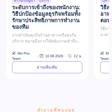
ความเป็นผู้นำ
บริการ
QR M
ระดับการเข้าถึงของพนักงาน:
วิธี
วิธีปกป้องข้อมูลธุรกิจพร้อมทั้ง
อาหา
รักษาประสิทธิภาพการทำงาน
ตอน
ของทีม
วิธีก
อาหาร
การดำเนินธุรกิจร้านอาหารหรือธุรกิจ
กี่ปีที
บริการ หมายถึงการให้พนักงานเข้าถึง
อาหารแ
เครื่องมือที่พวกเขาต้องการในแต่ละวัน
และไม่ต
พนักงานอาจต้องจัดการคำสั่งซื้อ อัปเดต
Me-Pos
Me-
|
10.08.2026
|
12
น.
Team
Team
เมนู ตรว...
อ่านเพิ่มเติม
คำถามที่พบบ่อย