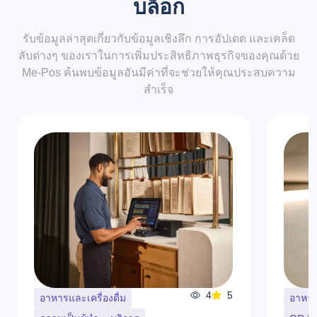
บล็อก
รับข้อมูลล่าสุดเกี่ยวกับข้อมูลเชิงลึก การอัปเดต และเคล็ด
ลับต่างๆ ของเราในการเพิ่มประสิทธิภาพธุรกิจของคุณด้วย
Me-Pos ค้นพบข้อมูลอันมีค่าที่จะช่วยให้คุณประสบความ
สำเร็จ
4
5
อาหารและเครื่องดื่ม
อาหารแ