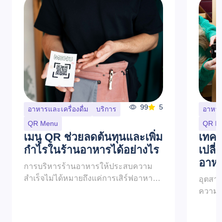
99
5
อาหารและเครื่องดื่ม
บริการ
อาหารแ
QR Menu
QR M
เมนู QR ช่วยลดต้นทุนและเพิ่ม
เทคโ
กำไรในร้านอาหารได้อย่างไร
เปลี
อาหา
การบริหารร้านอาหารให้ประสบความ
สำเร็จไม่ได้หมายถึงแค่การเสิร์ฟอาหาร
อุตสาห
อร่อยเท่านั้น แต่ยังรวมถึงการจัดการ
ความคา
ต้นทุน การเพิ่มประสิทธิภาพ และการเพิ่ม
เสมอ แ
ผลกำไรสูงสุ...
กระจาย