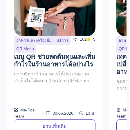
102
5
อาหารและเครื่องดื่ม
บริการ
อาหารแ
QR Menu
QR M
เมนู QR ช่วยลดต้นทุนและเพิ่ม
เทคโ
กำไรในร้านอาหารได้อย่างไร
เปลี
อาหา
การบริหารร้านอาหารให้ประสบความ
สำเร็จไม่ได้หมายถึงแค่การเสิร์ฟอาหาร
อุตสาห
อร่อยเท่านั้น แต่ยังรวมถึงการจัดการ
ความคา
ต้นทุน การเพิ่มประสิทธิภาพ และการเพิ่ม
เสมอ แ
ผลกำไรสูงสุ...
กระจาย
ประสิท
Me-Pos
Me-
|
30.06.2026
|
13
น.
Team
Team
อ่านเพิ่มเติม