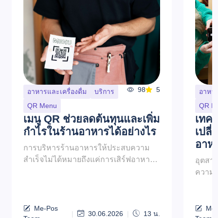
98
5
อาหารและเครื่องดื่ม
บริการ
อาหารแ
QR Menu
QR M
เมนู QR ช่วยลดต้นทุนและเพิ่ม
เทคโ
กำไรในร้านอาหารได้อย่างไร
เปลี
อาหา
การบริหารร้านอาหารให้ประสบความ
สำเร็จไม่ได้หมายถึงแค่การเสิร์ฟอาหาร
อุตสาห
อร่อยเท่านั้น แต่ยังรวมถึงการจัดการ
ความคา
ต้นทุน การเพิ่มประสิทธิภาพ และการเพิ่ม
เสมอ แ
ผลกำไรสูงสุ...
กระจาย
ประสิท
Me-Pos
Me-
|
30.06.2026
|
13
น.