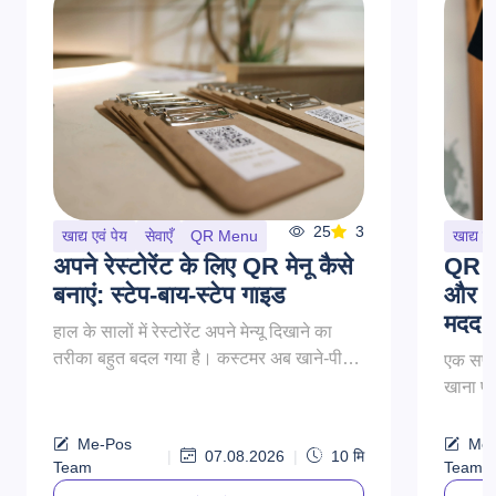
25
3
खाद्य एवं पेय
सेवाएँ
QR Menu
खाद्य एव
अपने रेस्टोरेंट के लिए QR मेनू कैसे
QR मेन
बनाएं: स्टेप-बाय-स्टेप गाइड
और प्र
मदद क
हाल के सालों में रेस्टोरेंट अपने मेन्यू दिखाने का
तरीका बहुत बदल गया है। कस्टमर अब खाने-पीने
एक सफल 
के ऑप्शन के लिए तेज़, आसान और कॉन्टैक्टलेस
खाना पर
एक्सेस की उम्म...
करना, ए
ज़्यादा 
Me-Pos
Me-
|
07.08.2026
|
10
मि
Team
Team