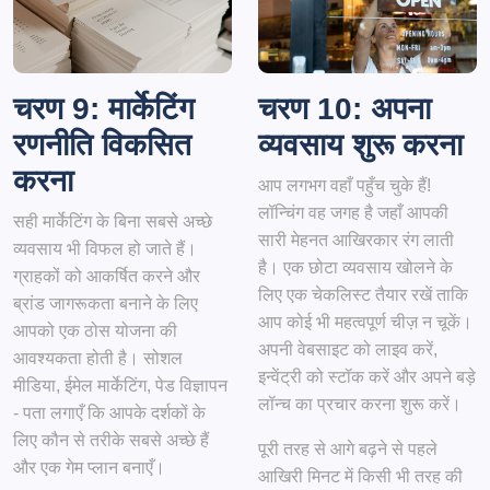
चरण 9: मार्केटिंग
चरण 10: अपना
रणनीति विकसित
व्यवसाय शुरू करना
करना
आप लगभग वहाँ पहुँच चुके हैं!
लॉन्चिंग वह जगह है जहाँ आपकी
सही मार्केटिंग के बिना सबसे अच्छे
सारी मेहनत आखिरकार रंग लाती
व्यवसाय भी विफल हो जाते हैं।
है। एक छोटा व्यवसाय खोलने के
ग्राहकों को आकर्षित करने और
लिए एक चेकलिस्ट तैयार रखें ताकि
ब्रांड जागरूकता बनाने के लिए
आप कोई भी महत्वपूर्ण चीज़ न चूकें।
आपको एक ठोस योजना की
अपनी वेबसाइट को लाइव करें,
आवश्यकता होती है। सोशल
इन्वेंट्री को स्टॉक करें और अपने बड़े
मीडिया, ईमेल मार्केटिंग, पेड विज्ञापन
लॉन्च का प्रचार करना शुरू करें।
- पता लगाएँ कि आपके दर्शकों के
लिए कौन से तरीके सबसे अच्छे हैं
पूरी तरह से आगे बढ़ने से पहले
और एक गेम प्लान बनाएँ।
आखिरी मिनट में किसी भी तरह की