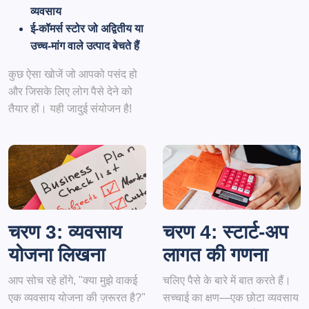
व्यवसाय
ई-कॉमर्स स्टोर जो अद्वितीय या
उच्च-मांग वाले उत्पाद बेचते हैं
कुछ ऐसा खोजें जो आपको पसंद हो
और जिसके लिए लोग पैसे देने को
तैयार हों। यही जादुई संयोजन है!
चरण 3: व्यवसाय
चरण 4: स्टार्ट-अप
योजना लिखना
लागत की गणना
आप सोच रहे होंगे, "क्या मुझे वाकई
चलिए पैसे के बारे में बात करते हैं।
एक व्यवसाय योजना की ज़रूरत है?"
सच्चाई का क्षण—एक छोटा व्यवसाय