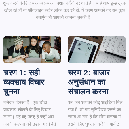
शुरू करने के लिए चरण-दर-चरण दिशा-निर्देशों पर आते हैं। चाहे आप फ़ूड ट्रक
खोल रहे हों या ऑनलाइन स्टोर लॉन्च कर रहे हों, ये चरण आपको वह सब कुछ
बताएंगे जो आपको जानना ज़रूरी है।
चरण 1: सही
चरण 2: बाजार
व्यवसाय विचार
अनुसंधान का
चुनना
संचालन करना
मज़ेदार हिस्सा है - एक छोटा
अब जब आपको कोई आइडिया मिल
व्यवसाय खोलने के लिए विचार
गया है, तो यह सुनिश्चित करने का
लाना। यह वह जगह है जहाँ आप
समय आ गया है कि लोग वास्तव में
अपनी कल्पना को उड़ान भरने देते
इसके लिए भुगतान करेंगे। मार्केट