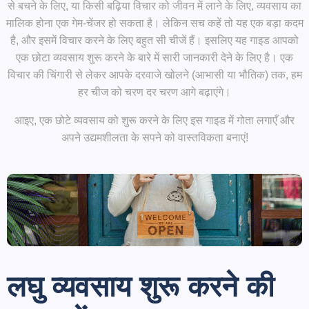
से बचने के लिए, या किसी बढ़िया विचार को जीवन में लाने के लिए, व्यवसाय का
मालिक होना एक गेम-चेंजर हो सकता है। लेकिन सच कहें तो यह एक बड़ा कदम
है, और इसमें विचार करने के लिए बहुत सी चीजें हैं। इसलिए यह गाइड आपको
एक छोटा व्यवसाय शुरू करने के बारे में सारी जानकारी देने के लिए है। एक
विचार की चिंगारी से लेकर आपके दरवाजे खोलने (आभासी या भौतिक) तक, हम
हर चीज को चरण दर चरण आगे बढ़ाएंगे।
आइए, एक छोटे व्यवसाय को शुरू करने के लिए इस गाइड में गोता लगाएँ और
अपने उद्यमशीलता के सपने को वास्तविकता बनाएं!
लघु व्यवसाय शुरू करने की