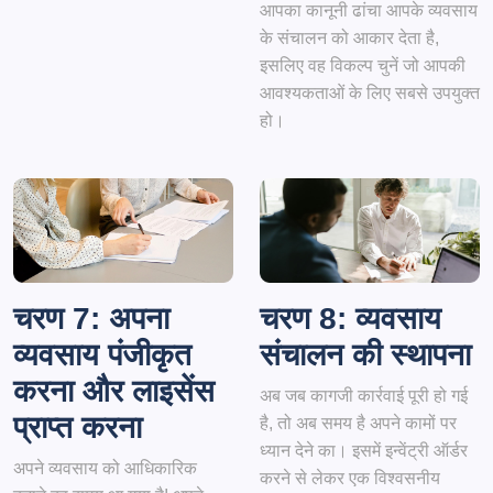
आपका कानूनी ढांचा आपके व्यवसाय
के संचालन को आकार देता है,
इसलिए वह विकल्प चुनें जो आपकी
आवश्यकताओं के लिए सबसे उपयुक्त
हो।
चरण 7: अपना
चरण 8: व्यवसाय
व्यवसाय पंजीकृत
संचालन की स्थापना
करना और लाइसेंस
अब जब कागजी कार्रवाई पूरी हो गई
प्राप्त करना
है, तो अब समय है अपने कामों पर
ध्यान देने का। इसमें इन्वेंट्री ऑर्डर
अपने व्यवसाय को आधिकारिक
करने से लेकर एक विश्वसनीय