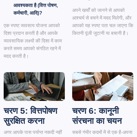
आवश्यकता है (वित्त पोषण,
अपने खर्चों को जानने से आपको
कर्मचारी, आदि)?
आश्चर्य से बचने में मदद मिलेगी, और
एक स्पष्ट व्यवसाय योजना आपको
आपको यह स्पष्ट पता चल जाएगा कि
दिशा प्रदान करती है और आपके
कितनी पूंजी जुटानी या बचानी है।
व्यावसायिक लक्ष्यों की दिशा में काम
करते समय आपको संगठित रहने में
मदद करती है।
चरण 5: वित्तपोषण
चरण 6: कानूनी
सुरक्षित करना
संरचना का चयन
अगर आपके पास पर्याप्त नकदी नहीं
सबसे गंभीर कदमों में से एक है-अपना