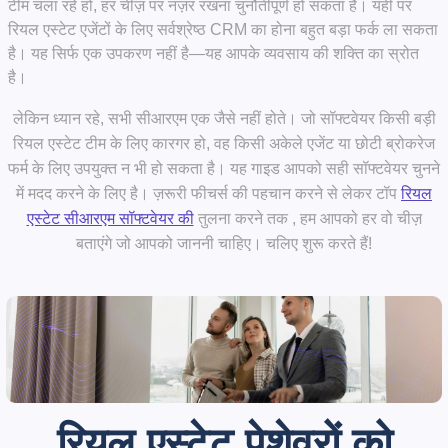
टीम चला रहे हों, हर चीज़ पर नज़र रखना चुनौतीपूर्ण हो सकता है। यहीं पर
रियल एस्टेट एजेंटों के लिए सर्वश्रेष्ठ CRM का होना बहुत बड़ा फर्क ला सकता
है। यह सिर्फ एक उपकरण नहीं है—यह आपके व्यवसाय की शक्ति का स्रोत
है।
लेकिन ध्यान रहे, सभी सीआरएम एक जैसे नहीं होते। जो सॉफ्टवेयर किसी बड़ी
रियल एस्टेट टीम के लिए कारगर हो, वह किसी अकेले एजेंट या छोटी ब्रोकरेज
फर्म के लिए उपयुक्त न भी हो सकता है। यह गाइड आपको सही सॉफ्टवेयर चुनने
में मदद करने के लिए है। ज़रूरी फीचर्स की पहचान करने से लेकर टॉप
रियल
एस्टेट सीआरएम सॉफ्टवेयर की
तुलना करने तक , हम आपको हर वो चीज़
बताएंगे जो आपको जाननी चाहिए। चलिए शुरू करते हैं!
रियल एस्टेट पेशेवरों को