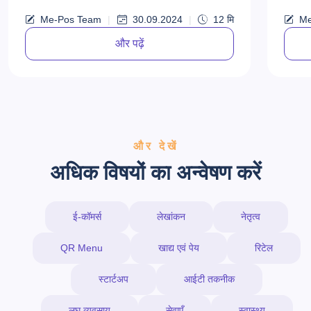
का आधा
अ...
Me-Pos Team
|
30.09.2024
|
12
मि
Me
और पढ़ें
और देखें
अधिक विषयों का अन्वेषण करें
ई-कॉमर्स
लेखांकन
नेतृत्व
QR Menu
खाद्य एवं पेय
रिटेल
स्टार्टअप
आईटी तकनीक
लघु व्यवसाय
सेवाएँ
स्वास्थ्य