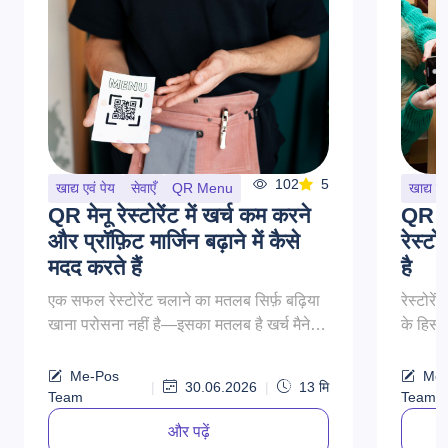
102
5
खाद्य एवं पेय
सेवाएँ
QR Menu
खाद्य एव
QR मेनू रेस्टोरेंट में खर्च कम करने
QR मेन
और प्रॉफ़िट मार्जिन बढ़ाने में कैसे
रेस्टो
मदद करते हैं
है
एक सफल रेस्टोरेंट चलाने का मतलब सिर्फ़ बढ़िया
रेस्टोरे
खाना परोसना नहीं है—इसका मतलब है खर्च मैनेज
के हिसा
करना, एफिशिएंसी बढ़ाना और प्रॉफिट को ज़्यादा से
इनोवेशन
ज़्यादा करना...
असरदा..
Me-Pos
Me-
|
30.06.2026
|
13
मि
Team
Team
और पढ़ें