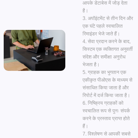
आपके डेटाबेस में जोड़ देता
है।
अपॉइंटमेंट से तीन दिन और
एक घंटे पहले स्वचालित
रिमाइंडर भेजे जाते हैं।
सेवा प्रदान करने के बाद,
सिस्टम एक व्यक्तिगत अनुवर्ती
संदेश और समीक्षा अनुरोध
भेजता है।
ग्राहक का भुगतान एक
एकीकृत पीओएस के माध्यम से
संसाधित किया जाता है और
रिपोर्ट में दर्ज किया जाता है।
निष्क्रिय ग्राहकों को
स्वचालित रूप से पुनः संपर्क
करने के प्रस्ताव प्राप्त होते
हैं।
विश्लेषण से आपकी सबसे