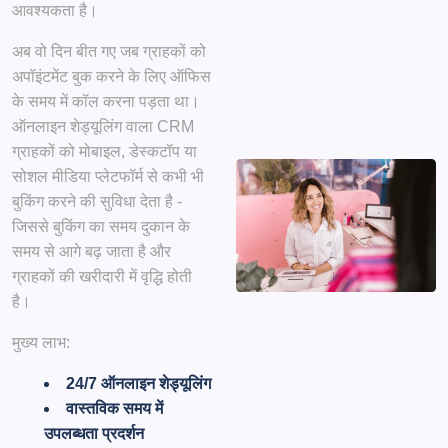
आवश्यकता है।
अब वो दिन बीत गए जब ग्राहकों को
अपॉइंटमेंट बुक करने के लिए ऑफिस
के समय में कॉल करना पड़ता था।
ऑनलाइन शेड्यूलिंग
वाला CRM
ग्राहकों को मोबाइल, डेस्कटॉप या
सोशल मीडिया प्लेटफॉर्म से कभी भी
बुकिंग करने की सुविधा देता है -
जिससे बुकिंग का समय दुकान के
समय से आगे बढ़ जाता है और
ग्राहकों की खरीदारी में वृद्धि होती
है।
मुख्य लाभ:
24/7 ऑनलाइन शेड्यूलिंग
वास्तविक समय में
उपलब्धता प्रदर्शन