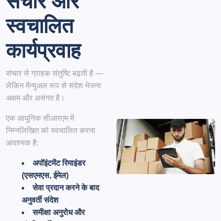
संचार और
स्वचालित
कार्यप्रवाह
संचार से ग्राहक संतुष्टि बढ़ती है —
लेकिन मैन्युअल रूप से संदेश भेजना
अक्षम और असंगत है।
एक आधुनिक सीआरएम में
निम्नलिखित को स्वचालित करना
आवश्यक है:
अपॉइंटमेंट रिमाइंडर
(एसएमएस, ईमेल)
सेवा प्रदान करने के बाद
अनुवर्ती संदेश
समीक्षा अनुरोध और