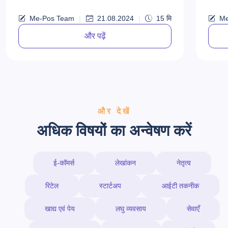
मार्गदर्शिका...
उद्यमी ह
Me-Pos Team
|
21.08.2024
|
15
मि
Me
और पढ़ें
और देखें
अधिक विषयों का अन्वेषण करें
ई-कॉमर्स
लेखांकन
नेतृत्व
रिटेल
स्टार्टअप
आईटी तकनीक
खाद्य एवं पेय
लघु व्यवसाय
सेवाएँ