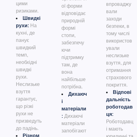
цими
впроваджу
ої форми
ризиками.
вали
відповідає
Швидкі
заходи
природній
рухи
:
На
безпеки, в
формі
кухні, де
тому числі
стопи,
панує
використов
забезпечу
швидкий
ували
ючи
темп,
неслизьке
підтримку
необхідні
взуття, для
там, де
швидкі
отримання
вона
рухи.
страхового
найбільше
Неслизьке
покриття.
потрібна.
взуття
Відпові
Дихаюч
гарантує,
дальність
і
що різкі
роботодав
матеріали
рухи не
ця
:
:
Дихаючі
призведуть
Роботодавц
матеріали
до падінь.
і мають
запобігают
Різном
юридичні та