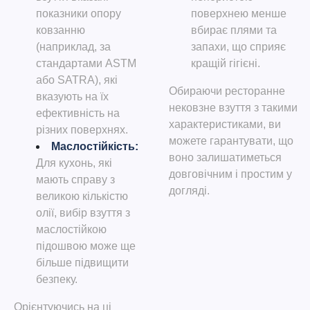
показники опору
поверхнею менше
ковзанню
вбирає плями та
(наприклад, за
запахи, що сприяє
стандартами ASTM
кращій гігієні.
або SATRA), які
Обираючи ресторанне
вказують на їх
нековзне взуття з такими
ефективність на
характеристиками, ви
різних поверхнях.
можете гарантувати, що
Маслостійкість
:
воно залишатиметься
Для кухонь, які
довговічним і простим у
мають справу з
догляді.
великою кількістю
олії, вибір взуття з
маслостійкою
підошвою може ще
більше підвищити
безпеку.
Орієнтуючись на ці