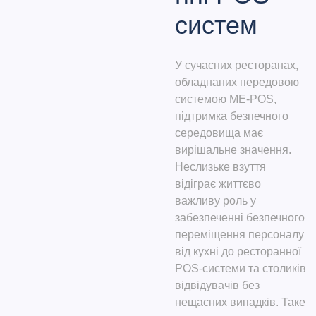
систем
У сучасних ресторанах,
обладнаних передовою
системою ME-POS,
підтримка безпечного
середовища має
вирішальне значення.
Неслизьке взуття
відіграє життєво
важливу роль у
забезпеченні безпечного
переміщення персоналу
від кухні до ресторанної
POS-системи та столиків
відвідувачів без
нещасних випадків. Таке