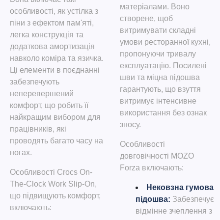
матеріалами. Воно
особливості, як устілка з
створене, щоб
піни з ефектом пам'яті,
витримувати складні
легка конструкція та
умови ресторанної кухні,
додаткова амортизація
пропонуючи тривалу
навколо коміра та язичка.
експлуатацію. Посилені
Ці елементи в поєднанні
шви та міцна підошва
забезпечують
гарантують, що взуття
неперевершений
витримує інтенсивне
комфорт, що робить її
використання без ознак
найкращим вибором для
зносу.
працівників, які
проводять багато часу на
Особливості
ногах.
довговічності MOZO
Forza включають:
Особливості Crocs On-
The-Clock Work Slip-On,
Нековзна гумова
що підвищують комфорт,
підошва
:
Забезпечує
включають:
відмінне зчеплення з