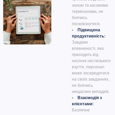
зоною та касовими
терміналами, не
боячись
посковзнутися.
Підвищена
продуктивність
:
Завдяки
впевненості, яка
приходить від
носіння неслизького
взуття, персонал
може зосередитися
на своїх завданнях,
не боячись
нещасних випадків.
Взаємодія з
клієнтами
:
Безпечне