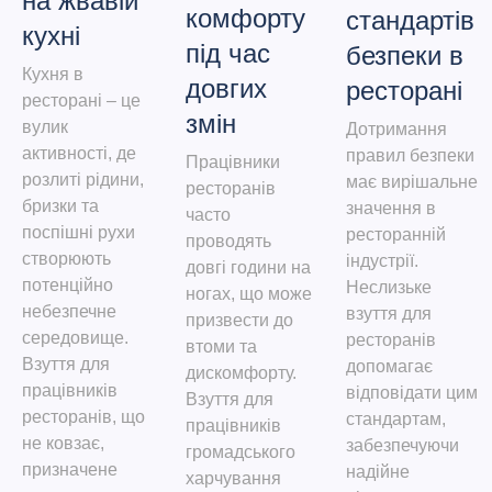
на жвавій
комфорту
стандартів
кухні
під час
безпеки в
Кухня в
довгих
ресторані
ресторані – це
змін
вулик
Дотримання
активності, де
правил безпеки
Працівники
розлиті рідини,
має вирішальне
ресторанів
бризки та
значення в
часто
поспішні рухи
ресторанній
проводять
створюють
індустрії.
довгі години на
потенційно
Неслизьке
ногах, що може
небезпечне
взуття для
призвести до
середовище.
ресторанів
втоми та
Взуття для
допомагає
дискомфорту.
працівників
відповідати цим
Взуття для
ресторанів, що
стандартам,
працівників
не ковзає,
забезпечуючи
громадського
призначене
надійне
харчування