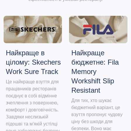
Найкраще
Найкраще в
бюджетне: Fila
цілому: Skechers
Memory
Work Sure Track
Workshift Slip
Це найкраще взуття для
Resistant
працівників ресторанів
поєднує в собі відмінне
Для тих, хто шукає
зчеплення з поверхнею,
бюджетний варіант, це
комфорт і довговічність.
взуття пропонує чудову
Завдяки неслизькій
ціну без шкоди для
підошві та м'якій устілці
безпеки. Воно має
воно забезпечує безпеку