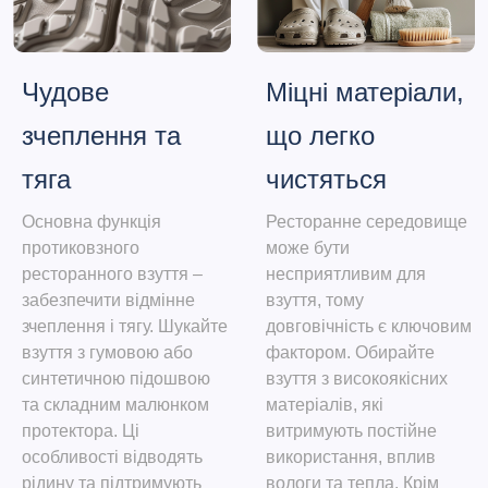
Чудове
Міцні матеріали,
зчеплення та
що легко
тяга
чистяться
Основна функція
Ресторанне середовище
протиковзного
може бути
ресторанного взуття –
несприятливим для
забезпечити відмінне
взуття, тому
зчеплення і тягу. Шукайте
довговічність є ключовим
взуття з гумовою або
фактором. Обирайте
синтетичною підошвою
взуття з високоякісних
та складним малюнком
матеріалів, які
протектора. Ці
витримують постійне
особливості відводять
використання, вплив
рідину та підтримують
вологи та тепла. Крім