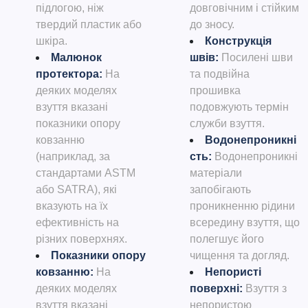
підлогою, ніж
довговічним і стійким
твердий пластик або
до зносу.
шкіра.
Конструкція
Малюнок
швів
:
Посилені шви
протектора
:
На
та подвійна
деяких моделях
прошивка
взуття вказані
подовжують термін
показники опору
служби взуття.
ковзанню
Водонепроникні
(наприклад, за
сть
:
Водонепроникні
стандартами ASTM
матеріали
або SATRA), які
запобігають
вказують на їх
проникненню рідини
ефективність на
всередину взуття, що
різних поверхнях.
полегшує його
Показники опору
чищення та догляд.
ковзанню
:
На
Непористі
деяких моделях
поверхні
:
Взуття з
взуття вказані
непористою