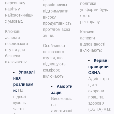
персоналу
політики
працівникам
навіть у
уніформи будь-
підтримувати
найхаотичніши
якого
високу
х умовах.
ресторану.
продуктивність
протягом всієї
Ключові
Ключові
зміни.
аспекти
аспекти
неслизького
відповідності
Особливості
взуття для
включають:
нековзного
безпеки
взуття, що
Керівні
включають:
підвищують
принципи
комфорт,
Управлі
OSHA
:
включають
ння
Адміністра
розливам
ція з
Аморти
и
:
На
охорони
зація
:
підлозі
праці та
Високоякіс
кухонь
здоров'я
на
часто
(OSHA) має
амортизаці