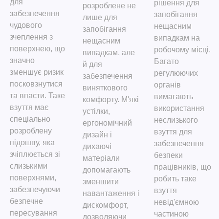
для
рішення для
розроблене не
забезпечення
запобігання
лише для
чудового
нещасним
запобігання
зчеплення з
випадкам на
нещасним
поверхнею, що
робочому місці.
випадкам, але
значно
Багато
й для
зменшує ризик
регулюючих
забезпечення
посковзнутися
органів
виняткового
та впасти. Таке
вимагають
комфорту. М'які
взуття має
використання
устілки,
спеціально
неслизького
ергономічний
розроблену
взуття для
дизайн і
підошву, яка
забезпечення
дихаючі
зчіплюється зі
безпеки
матеріали
слизькими
працівників, що
допомагають
поверхнями,
робить таке
зменшити
забезпечуючи
взуття
навантаження і
безпечне
невід'ємною
дискомфорт,
пересування
частиною
дозволяючи