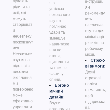
бувають
інструкції,
я в
рідини та
які
устілках
олії, які
рекоменду
нековзного
можуть
ють
взуття
створюват
неслизьке
поглинає
и
взуття для
удари та
небезпеку
мінімізації
зменшує
посковзнут
ризиків на
навантаже
ися.
робочому
ння на
Неслизьке
місці.
стопи,
взуття на
Страхо
щиколотки
підошві з
ві вимоги
:
та нижню
високим
Деякі
частину
зчеплення
страхові
спини.
м з
поліси
Ергоно
поверхнею
вимагають,
мічний
може
щоб
дизайн
:
ефективно
підприємст
Взуття
управляти
ва
ергономічн