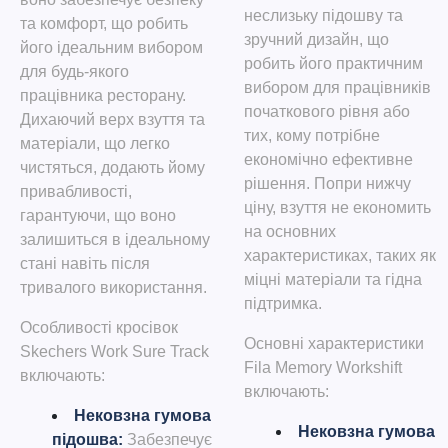
неслизьку підошву та
та комфорт, що робить
зручний дизайн, що
його ідеальним вибором
робить його практичним
для будь-якого
вибором для працівників
працівника ресторану.
початкового рівня або
Дихаючий верх взуття та
тих, кому потрібне
матеріали, що легко
економічно ефективне
чистяться, додають йому
рішення. Попри нижчу
привабливості,
ціну, взуття не економить
гарантуючи, що воно
на основних
залишиться в ідеальному
характеристиках, таких як
стані навіть після
міцні матеріали та гідна
тривалого використання.
підтримка.
Особливості кросівок
Основні характеристики
Skechers Work Sure Track
Fila Memory Workshift
включають:
включають:
Нековзна гумова
Нековзна гумова
підошва
:
Забезпечує