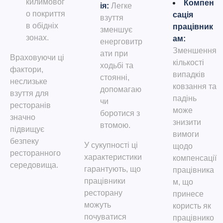
килимовог
Компен
ія
:
Легке
о покриття
сація
взуття
в обідніх
працівник
зменшує
зонах.
ам
:
енерговитр
Зменшення
ати при
Враховуючи ці
кількості
ходьбі та
фактори,
випадків
стоянні,
неслизьке
ковзання та
допомагаю
взуття для
падінь
чи
ресторанів
може
боротися з
значно
знизити
втомою.
підвищує
вимоги
безпеку
У сукупності ці
щодо
ресторанного
характеристики
компенсації
середовища.
гарантують, що
працівника
працівники
м, що
ресторану
принесе
можуть
користь як
почуватися
працівнико