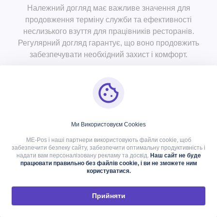
Належний догляд має важливе значення для
продовження терміну служби та ефективності
неслизького взуття для працівників ресторанів.
Регулярний догляд гарантує, що воно продовжить
забезпечувати необхідний захист і комфорт.
Регулярне
Ми Використовуєм Cookies
чищення та
ME-Pos і наші партнери використовують файли cookie, щоб
Перевірка
Заміна
забезпечити безпеку сайту, забезпечити оптимальну продуктивність і
надати вам персоналізовану рекламу та досвід.
Наш сайт не буде
догляд
на
взуття за
працювати правильно без файлів cookie, і ви не зможете ним
користуватися.
Щоб
зношеність
необхіднос
продовжити
Прийняти
ті
термін служби
Регулярно
ваших
оглядайте