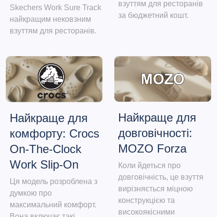
взуттям для ресторанів
Skechers Work Sure Track
за бюджетний кошт.
найкращим нековзним
взуттям для ресторанів.
Найкраще для
Найкраще для
довговічності:
комфорту: Crocs
MOZO Forza
On-The-Clock
Work Slip-On
Коли йдеться про
довговічність, це взуття
Ця модель розроблена з
вирізняється міцною
думкою про
конструкцією та
максимальний комфорт.
високоякісними
Вона включає такі