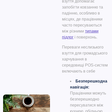
взуття допомагає
запобігти ковзанню та
падінню, особливо в
місцях, де працівники
часто пересуваються
між різними
типами
підлог
і поверхонь.
Переваги неслизького
взуття для громадського
харчування в
середовищі POS-систем
включають в себе
Безперешкодна
навігація
:
Працівники можуть
безперешкодно
пересуватися між
кухнею, обідньою