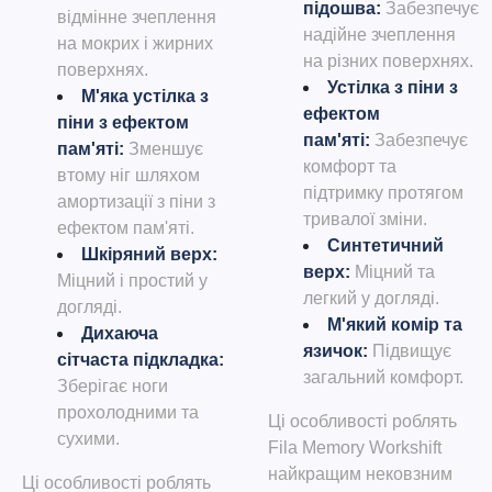
підошва
:
Забезпечує
відмінне зчеплення
надійне зчеплення
на мокрих і жирних
на різних поверхнях.
поверхнях.
Устілка з піни з
М'яка устілка з
ефектом
піни з ефектом
пам'яті
:
Забезпечує
пам'яті
:
Зменшує
комфорт та
втому ніг шляхом
підтримку протягом
амортизації з піни з
тривалої зміни.
ефектом пам'яті.
Синтетичний
Шкіряний верх
:
верх
:
Міцний та
Міцний і простий у
легкий у догляді.
догляді.
М'який комір та
Дихаюча
язичок
:
Підвищує
сітчаста підкладка
:
загальний комфорт.
Зберігає ноги
прохолодними та
Ці особливості роблять
сухими.
Fila Memory Workshift
найкращим нековзним
Ці особливості роблять