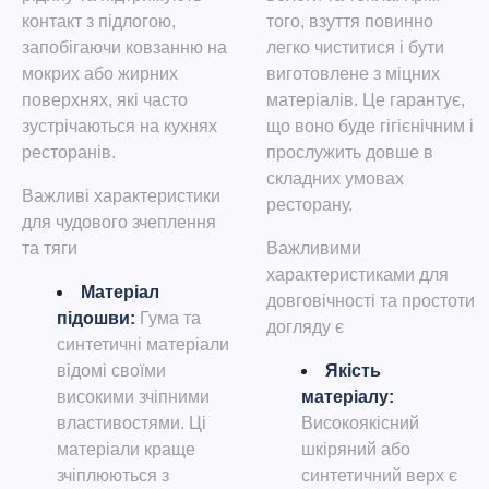
контакт з підлогою,
того, взуття повинно
запобігаючи ковзанню на
легко чиститися і бути
мокрих або жирних
виготовлене з міцних
поверхнях, які часто
матеріалів. Це гарантує,
зустрічаються на кухнях
що воно буде гігієнічним і
ресторанів.
прослужить довше в
складних умовах
Важливі характеристики
ресторану.
для чудового зчеплення
та тяги
Важливими
характеристиками для
Матеріал
довговічності та простоти
підошви
:
Гума та
догляду є
синтетичні матеріали
відомі своїми
Якість
високими зчіпними
матеріалу
:
властивостями. Ці
Високоякісний
матеріали краще
шкіряний або
зчіплюються з
синтетичний верх є