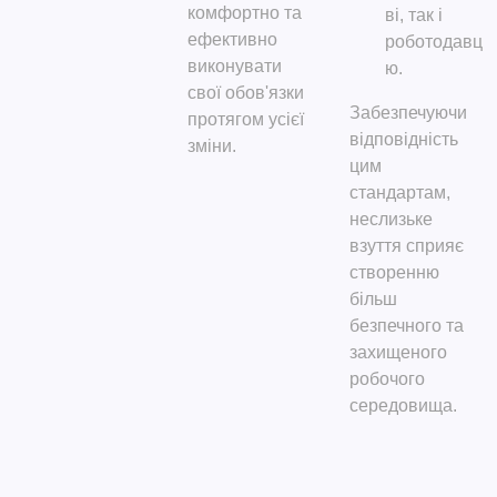
комфортно та
ві, так і
ефективно
роботодавц
виконувати
ю.
свої обов'язки
Забезпечуючи
протягом усієї
відповідність
зміни.
цим
стандартам,
неслизьке
взуття сприяє
створенню
більш
безпечного та
захищеного
робочого
середовища.