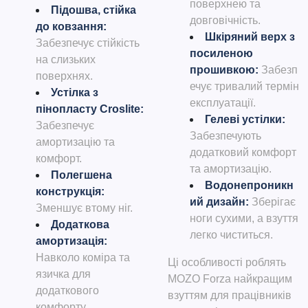
поверхнею та
Підошва, стійка
довговічність.
до ковзання
:
Шкіряний верх з
Забезпечує стійкість
посиленою
на слизьких
прошивкою
:
Забезп
поверхнях.
ечує тривалий термін
Устілка з
експлуатації.
пінопласту Croslite
:
Гелеві устілки
:
Забезпечує
Забезпечують
амортизацію та
додатковий комфорт
комфорт.
та амортизацію.
Полегшена
Водонепроникн
конструкція
:
ий дизайн
:
Зберігає
Зменшує втому ніг.
ноги сухими, а взуття
Додаткова
легко чиститься.
амортизація
:
Навколо коміра та
Ц
і особливості роблять
язичка для
MOZO Forza найкращим
додаткового
взуттям для працівників
комфорту.