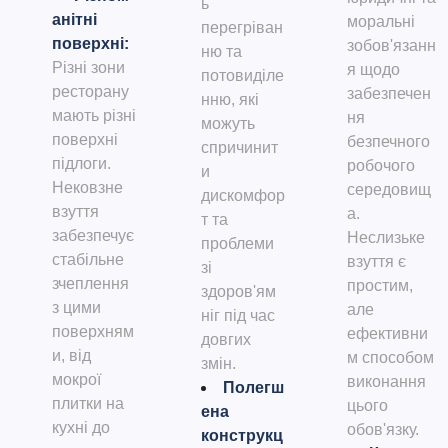
ь
анітні
моральні
перегріван
поверхні
:
зобов'язанн
ню та
Різні зони
я щодо
потовиділе
ресторану
забезпечен
нню, які
мають різні
ня
можуть
поверхні
безпечного
спричинит
підлоги.
робочого
и
Нековзне
середовищ
дискомфор
взуття
а.
т та
забезпечує
Неслизьке
проблеми
стабільне
взуття є
зі
зчеплення
простим,
здоров'ям
з цими
але
ніг під час
поверхням
ефективни
довгих
и, від
м способом
змін.
мокрої
виконання
Полегш
плитки на
цього
ена
кухні до
обов'язку.
конструкц