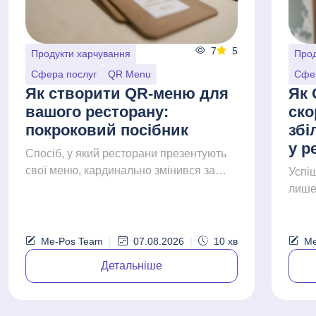
7
5
Продукти харчування
Прод
Сфера послуг
QR Menu
Сфе
Як створити QR-меню для
Як
вашого ресторану:
ско
покроковий посібник
збі
у р
Спосіб, у який ресторани презентують
свої меню, кардинально змінився за
Успі
останні роки. Клієнти тепер очікують
лише 
швидкого, зручного та безконтактного
упра
дост...
ефек
прибу
Me-Pos Team
|
07.08.2026
|
10
хв
Me
Детальніше