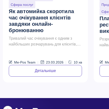
Сфера послуг
Прод
Як автомийка скоротила
Сфе
час очікування клієнтів
Пла
завдяки онлайн-
рес
бронюванню
вик
Тривалий час очікування є одним з
Розр
найбільших розчарувань для клієнтів,
найв
які відвідують автомийку. Незалежно від
ство
того, чи це швидке зовнішнє миття, чи
біль
п...
Me-Pos Team
|
23.03.2026
|
10
хв
— мов
Me
Детальніше