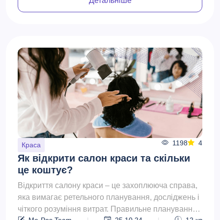
Детальніше
1198
4
Краса
Як відкрити салон краси та скільки
це коштує?
Відкриття салону краси – це захоплююча справа,
яка вимагає ретельного планування, досліджень і
чіткого розуміння витрат. Правильне планування і
Me-Pos Team
|
25.10.24
|
12
хв