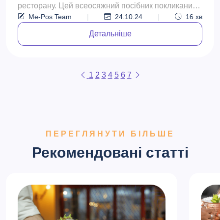
ресторану. Цей всеосяжний посібник покликаний
Me-Pos Team
|
24.10.24
|
16
хв
допомогти власникам та ке...
Детальніше
1
2
3
4
5
6
7
ПЕРЕГЛЯНУТИ БІЛЬШЕ
Рекомендовані статті