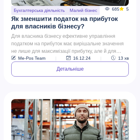
685
5
Бухгалтерська діяльність
Малий бізнес
Як зменшити податок на прибуток
для власників бізнесу?
Для власника бізнесу ефективне управління
податком на прибуток має вирішальне значення
не лише для максимізації прибутку, але й для
Me-Pos Team
|
16.12.24
|
13
хв
підтримки довгостр...
Детальніше