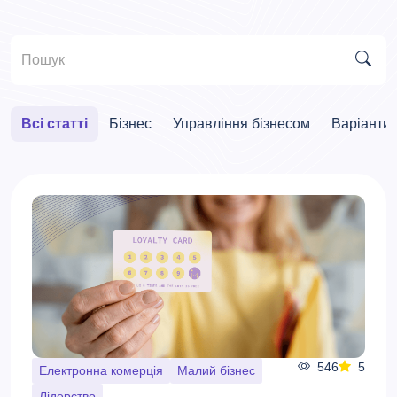
Всі статті
Бізнес
Управління бізнесом
Варіанти
546
5
Електронна комерція
Малий бізнес
Лідерство