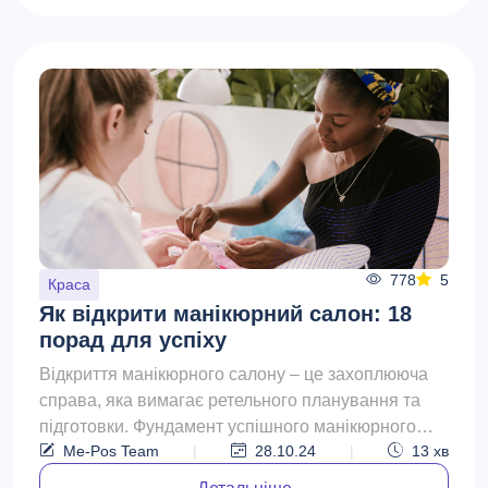
778
5
Краса
Як відкрити манікюрний салон: 18
порад для успіху
Відкриття манікюрного салону – це захоплююча
справа, яка вимагає ретельного планування та
підготовки. Фундамент успішного манікюрного
Me-Pos Team
|
28.10.24
|
13
хв
салону – це рете...