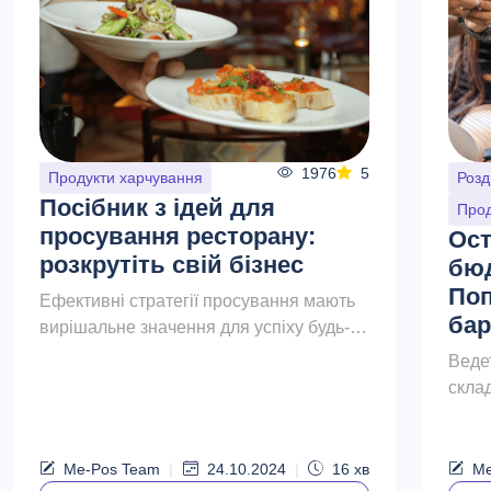
1976
5
Продукти харчування
Розд
Посібник з ідей для
Прод
просування ресторану:
Ост
розкрутіть свій бізнес
бюд
Поп
Ефективні стратегії просування мають
бар
вирішальне значення для успіху будь-
якого ресторану. Цей всеосяжний
Веде
посібник покликаний допомогти
скла
власникам та ке...
щоб 
дост
вони 
Me-Pos Team
|
24.10.2024
|
16
хв
Me