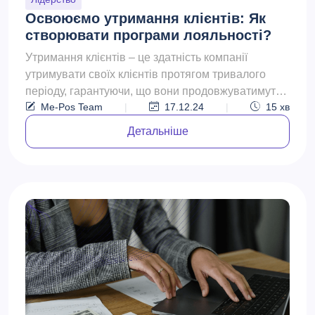
Освоюємо утримання клієнтів: Як
створювати програми лояльності?
Утримання клієнтів – це здатність компанії
утримувати своїх клієнтів протягом тривалого
періоду, гарантуючи, що вони продовжуватимуть
Me-Pos Team
|
17.12.24
|
15
хв
обирати її товар...
Детальніше