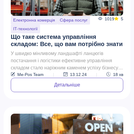
1019
5
Електронна комерція
Сфера послуг
IT-технології
Що таке система управління
складом: Все, що вам потрібно знати
У швидко мінливому ландшафті ланцюгів
постачання і логістики ефективне управління
складом стало наріжним каменем успіху бізнесу.
Me-Pos Team
|
13.12.24
|
18
хв
Оскільки компанії пра...
Детальніше