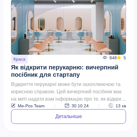
848
5
Краса
Як відкрити перукарню: вичерпний
посібник для стартапу
Відкриття перукарні може бути захоплюючою та
корисною справою. Цей вичерпний посібник має
на меті надати вам інформацію про те, як відкрити
Me-Pos Team
|
30.10.24
|
13
хв
перукарню,...
Детальніше