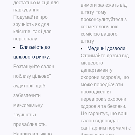
достатньо місця для
вимоги залежать від
паркування.
штату, тому
Подумайте про
проконсультуйтеся з
зручність як для
косметологічною
клієнтів, так і для
комісією вашого
персоналу.
штату.
Близькість до
Медичні дозволи:
Отримайте дозвіл від
цільового ринку:
місцевого
Розташуйте салон
департаменту
поблизу цільової
охорони здоров'я, що
може передбачати
аудиторії, щоб
проходження
забезпечити
перевірок з охорони
максимальну
здоров'я та безпеки.
Це гарантує, що ваш
зручність і
салон відповідає
привабливість.
санітарним нормам і є
Наприклад, якщо