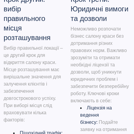
вибір
Юридичні вимоги
правильного
та дозволи
місця
Неможливо розпочати
розташування
бізнес салону краси без
дотримання різних
Вибір правильної локації –
правових норм. Важливо
це другий крок для
зрозуміти та отримати
відкриття салону краси.
необхідні ліцензії та
Місце розташування має
дозволи, щоб уникнути
вирішальне значення для
юридичних проблем і
залучення клієнтів і
забезпечити безперебійну
забезпечення
роботу. Ключові кроки
довгострокового успіху.
включають в себе
:
При виборі місця слід
Ліцензія на
враховувати кілька
ведення
факторів:
бізнесу:
Подайте
заявку на отримання
Пішохідний трафік: