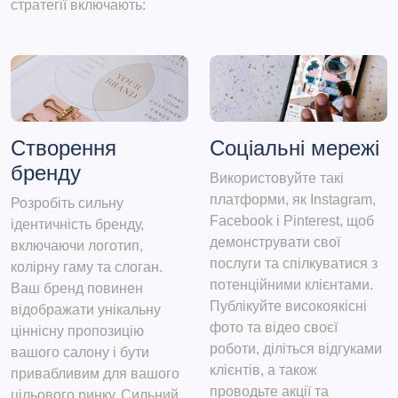
стратегії включають:
Створення
Соціальні мережі
бренду
Використовуйте такі
платформи, як Instagram,
Розробіть сильну
Facebook і Pinterest, щоб
ідентичність бренду,
демонструвати свої
включаючи логотип,
послуги та спілкуватися з
колірну гаму та слоган.
потенційними клієнтами.
Ваш бренд повинен
Публікуйте високоякісні
відображати унікальну
фото та відео своєї
ціннісну пропозицію
роботи, діліться відгуками
вашого салону і бути
клієнтів, а також
привабливим для вашого
проводьте акції та
цільового ринку. Сильний