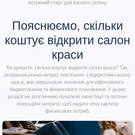
потужний старт для вашого салону.
Пояснюємо, скільки
коштує відкрити салон
краси
Ви думаєте, скільки коштує відкрити салон краси? Так,
розуміння різних витрат, пов'язаних з відкриттям салону
краси, має вирішальне значення для ефективного
бюджетування та фінансового планування. У цьому
розділі ми розглянемо початкові інвестиції та поточні
операційні витрати, щоб надати чітку картину
фінансових потреб.