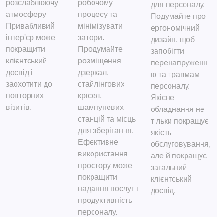
розслаблюючу
робочому
для персоналу.
атмосферу.
процесу та
Подумайте про
Привабливий
мінімізувати
ергономічний
інтер'єр може
затори.
дизайн, щоб
покращити
Продумайте
запобігти
клієнтський
розміщення
перенапруженн
досвід і
дзеркал,
ю та травмам
заохотити до
стайлінгових
персоналу.
повторних
крісел,
Якісне
візитів.
шампуневих
обладнання не
станцій та місць
тільки покращує
для зберігання.
якість
Ефективне
обслуговування,
використання
але й покращує
простору може
загальний
покращити
клієнтський
надання послуг і
досвід.
продуктивність
персоналу.