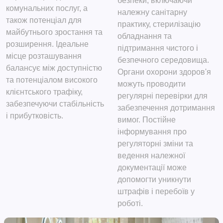
безпеки, включаючи
комунальних послуг, а
належну санітарну
також потенціал для
практику, стерилізацію
майбутнього зростання та
обладнання та
розширення. Ідеальне
підтримання чистого і
місце розташування
безпечного середовища.
балансує між доступністю
Органи охорони здоров'я
та потенціалом високого
можуть проводити
клієнтського трафіку,
регулярні перевірки для
забезпечуючи стабільність
забезпечення дотримання
і прибутковість.
вимог. Постійне
інформування про
регуляторні зміни та
ведення належної
документації може
допомогти уникнути
штрафів і перебоїв у
роботі.