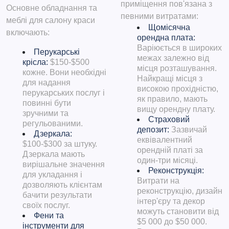
приміщення пов'язана з
Основне обладнання та
певними витратами
:
меблі для салону краси
Щомісячна
включають:
орендна плата:
Варіюється в широких
Перукарські
межах залежно від
крісла:
$150-$500
місця розташування.
кожне. Вони необхідні
Найкращі місця з
для надання
високою прохідністю,
перукарських послуг і
як правило, мають
повинні бути
вищу орендну плату.
зручними та
Страховий
регульованими.
депозит:
Зазвичай
Дзеркала:
еквівалентний
$100-$300 за штуку.
орендній платі за
Дзеркала мають
один-три місяці.
вирішальне значення
Реконструкція:
для укладання і
Витрати на
дозволяють клієнтам
реконструкцію, дизайн
бачити результати
інтер'єру та декор
своїх послуг.
можуть становити від
Фени та
$5 000 до $50 000.
інструменти для