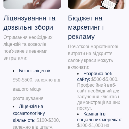
Ліцензування та
Бюджет на
дозвільні збори
маркетинг і
рекламу
Отримання необхідних
ліцензій та дозволів
Початкові маркетингові
пов'язане з певними
витрати на відкриття
витратами:
салону краси можуть
включати:
Бізнес-ліцензія:
Розробка веб-
сайту:
$500-$5,000.
$50-$500, залежно від
Професійний веб-
вашого місця
сайт необхідний для
залучення клієнтів і
розташування.
демонстрації ваших
Ліцензія на
послуг.
косметологічну
Кампанії в
соціальних мережах:
діяльність:
$100-$300,
$100-$1,000 на
залежно від штату.