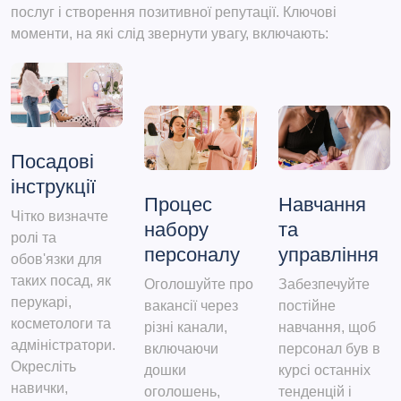
послуг і створення позитивної репутації. Ключові
моменти, на які слід звернути увагу, включають:
Посадові
інструкції
Процес
Навчання
Чітко визначте
набору
та
ролі та
персоналу
управління
обов'язки для
таких посад, як
Оголошуйте про
Забезпечуйте
перукарі,
вакансії через
постійне
косметологи та
різні канали,
навчання, щоб
адміністратори.
включаючи
персонал був в
Окресліть
дошки
курсі останніх
навички,
оголошень,
тенденцій і