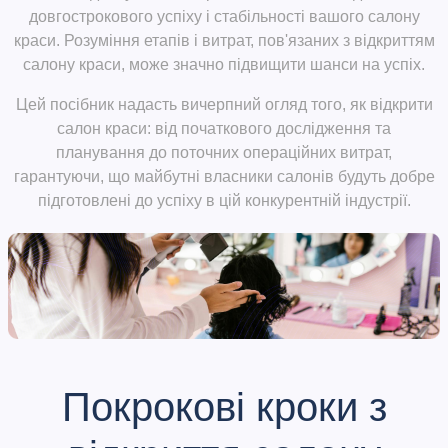
довгострокового успіху і стабільності вашого салону
краси. Розуміння етапів і витрат, пов'язаних з відкриттям
салону краси, може значно підвищити шанси на успіх.
Цей посібник надасть вичерпний огляд того, як відкрити
салон краси: від початкового дослідження та
планування до поточних операційних витрат,
гарантуючи, що майбутні власники салонів будуть добре
підготовлені до успіху в цій конкурентній індустрії.
Покрокові кроки з