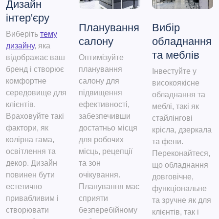
Дизайн
інтер'єру
Планування
Вибір
Виберіть
тему
салону
обладнання
дизайну
, яка
та меблів
відображає ваш
Оптимізуйте
бренд і створює
планування
Інвестуйте у
комфортне
салону для
високоякісне
середовище для
підвищення
обладнання та
клієнтів.
ефективності,
меблі, такі як
Враховуйте такі
забезпечивши
стайлінгові
фактори, як
достатньо місця
крісла, дзеркала
колірна гама,
для робочих
та фени.
освітлення та
місць, рецепції
Переконайтеся,
декор. Дизайн
та зон
що обладнання
повинен бути
очікування.
довговічне,
естетично
Планування має
функціональне
привабливим і
сприяти
та зручне як для
створювати
безперебійному
клієнтів, так і