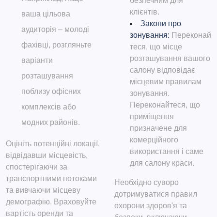
безпечним для
клієнтів.
ваша цільова
Закони про
аудиторія – молоді
зонування:
Переконай
фахівці, розгляньте
теся, що місце
розташування вашого
варіанти
салону відповідає
розташування
місцевим правилам
поблизу офісних
зонування.
Переконайтеся, що
комплексів або
приміщення
модних районів.
призначене для
комерційного
Оцініть потенційні локації,
використання і саме
відвідавши місцевість,
для салону краси.
спостерігаючи за
транспортними потоками
Необхідно суворо
та вивчаючи місцеву
дотримуватися правил
демографію. Враховуйте
охорони здоров'я та
вартість оренди та