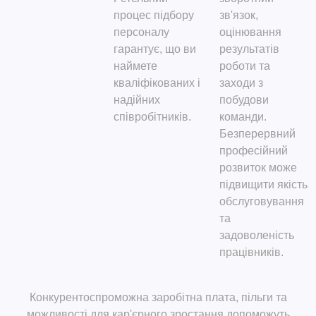
процес підбору
зв'язок,
персоналу
оцінювання
гарантує, що ви
результатів
наймете
роботи та
кваліфікованих і
заходи з
надійних
побудови
співробітників.
команди.
Безперервний
професійний
розвиток може
підвищити якість
обслуговування
та
задоволеність
працівників.
Конкурентоспроможна заробітна плата, пільги та
можливості для кар'єрного зростання допоможуть