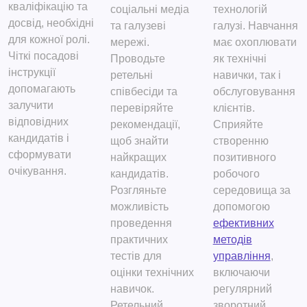
кваліфікацію та
соціальні медіа
технологій
досвід, необхідні
та галузеві
галузі. Навчання
для кожної ролі.
мережі.
має охоплювати
Чіткі посадові
Проводьте
як технічні
інструкції
ретельні
навички, так і
допомагають
співбесіди та
обслуговування
залучити
перевіряйте
клієнтів.
відповідних
рекомендації,
Сприяйте
кандидатів і
щоб знайти
створенню
сформувати
найкращих
позитивного
очікування.
кандидатів.
робочого
Розгляньте
середовища за
можливість
допомогою
проведення
ефективних
практичних
методів
тестів для
управління
,
оцінки технічних
включаючи
навичок.
регулярний
Ретельний
зворотний