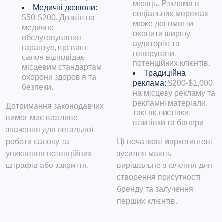
місяць. Реклама в
Медичні дозволи:
соціальних мережах
$50-$200. Дозвіл на
може допомогти
медичне
охопити ширшу
обслуговування
аудиторію та
гарантує, що ваш
генерувати
салон відповідає
потенційних клієнтів.
місцевим стандартам
Традиційна
охорони здоров'я та
реклама:
$200-$1,000
безпеки.
на місцеву рекламу та
рекламні матеріали,
Дотримання законодавчих
такі як листівки,
вимог має важливе
візитівки та банери
значення для легальної
роботи салону та
Ці початкові маркетингові
уникнення потенційних
зусилля мають
штрафів або закриття.
вирішальне значення для
створення присутності
бренду та залучення
перших клієнтів.