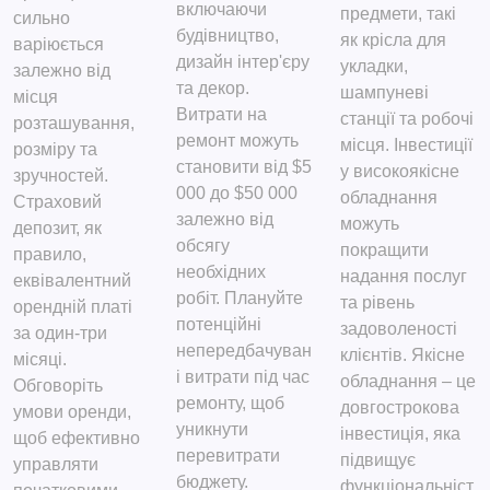
включаючи
предмети, такі
сильно
будівництво,
як крісла для
варіюється
дизайн інтер'єру
укладки,
залежно від
та декор.
шампуневі
місця
Витрати на
станції та робочі
розташування,
ремонт можуть
місця. Інвестиції
розміру та
становити від $5
у високоякісне
зручностей.
000 до $50 000
обладнання
Страховий
залежно від
можуть
депозит, як
обсягу
покращити
правило,
необхідних
надання послуг
еквівалентний
робіт. Плануйте
та рівень
орендній платі
потенційні
задоволеності
за один-три
непередбачуван
клієнтів. Якісне
місяці.
і витрати під час
обладнання – це
Обговоріть
ремонту, щоб
довгострокова
умови оренди,
уникнути
інвестиція, яка
щоб ефективно
перевитрати
підвищує
управляти
бюджету.
функціональніст