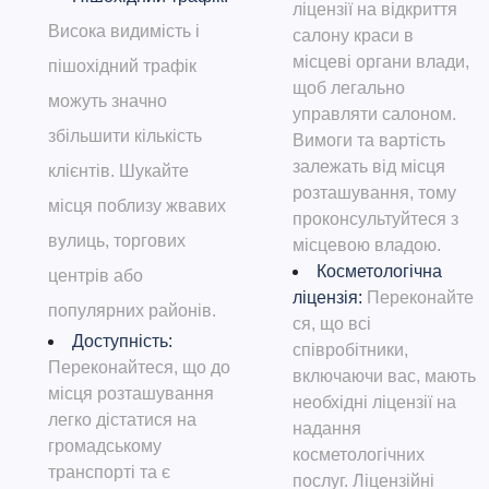
ліцензії на відкриття
Висока видимість і
салону краси в
місцеві органи влади,
пішохідний трафік
щоб легально
можуть значно
управляти салоном.
збільшити кількість
Вимоги та вартість
залежать від місця
клієнтів. Шукайте
розташування, тому
місця поблизу жвавих
проконсультуйтеся з
вулиць, торгових
місцевою владою.
Косметологічна
центрів або
ліцензія:
Переконайте
популярних районів.
ся, що всі
Доступність:
співробітники,
Переконайтеся, що до
включаючи вас, мають
місця розташування
необхідні ліцензії на
легко дістатися на
надання
громадському
косметологічних
транспорті та є
послуг. Ліцензійні