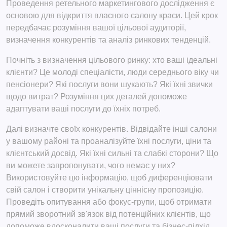
Проведення ретельного маркетингового дослідження є
основою для відкриття власного салону краси. Цей крок
передбачає розуміння вашої цільової аудиторії,
визначення конкурентів та аналіз ринкових тенденцій.
Почніть з визначення цільового ринку: хто ваші ідеальні
клієнти? Це молоді спеціалісти, люди середнього віку чи
пенсіонери? Які послуги вони шукають? Які їхні звички
щодо витрат? Розуміння цих деталей допоможе
адаптувати ваші послуги до їхніх потреб.
Далі визначте своїх конкурентів. Відвідайте інші салони
у вашому районі та проаналізуйте їхні послуги, ціни та
клієнтський досвід. Які їхні сильні та слабкі сторони? Що
ви можете запропонувати, чого немає у них?
Використовуйте цю інформацію, щоб диференціювати
свій салон і створити унікальну ціннісну пропозицію.
Проведіть опитування або фокус-групи, щоб отримати
прямий зворотний зв'язок від потенційних клієнтів, що
допоможе вдосконалити ваші послуги та бізнес-підхід.