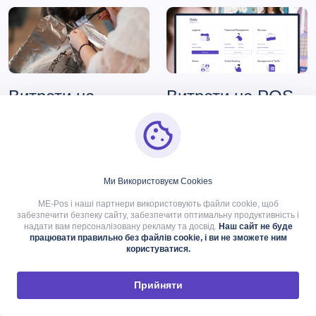
Витрати на
Витрати на POS-
наймання та
систему
навчання
POS-система
необхідна
персоналу
для управління
транзакціями,
Ми Використовуєм Cookies
Найм та навчання
інвентаризацією та
ME-Pos і наші партнери використовують файли cookie, щоб
персоналу пов'язані з
записами клієнтів.
забезпечити безпеку сайту, забезпечити оптимальну продуктивність і
певними витратами:
надати вам персоналізовану рекламу та досвід.
Наш сайт не буде
Витрати включають в
працювати правильно без файлів cookie, і ви не зможете ним
себе:
Витрати на підбір
користуватися.
персоналу:
Реклама
Придбання POS-
вакансій та
Прийняти
системи:
$500-$2,000,
проведення співбесід
залежно від функцій і
може коштувати
можливостей.