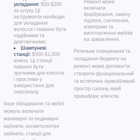
Ремонт може
укладання:
$50-$200
включати
за штуку. Ці
фарбування, заміну
інструменти необхідні
підлоги, сантехніки,
для укладання
електрики та
волосся і повинні бути
виготовлення меблів
надійними та
на замовлення.
довговічними.
Шампуневі
Ретельне планування та
станції:
$500-$1,000
складання бюджету на
кожна. Ці станції
ремонт може допомогти
повинні бути
зручними для клієнтів
створити функціональний
і простими у
та естетично привабливий
використанні для
простір салону, який
персоналу.
приваблює клієнтів.
Інше обладнання та меблі
можуть включати
манікюрні та педикюрні
кабінети, косметологічні
кабінети, станції для