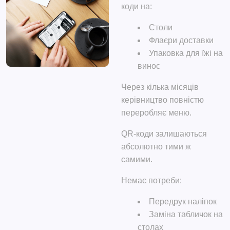
коди на:
Столи
Флаєри доставки
Упаковка для їжі на
винос
Через кілька місяців
керівництво повністю
переробляє меню.
QR-коди залишаються
абсолютно тими ж
самими.
Немає потреби:
Передрук наліпок
Заміна табличок на
столах