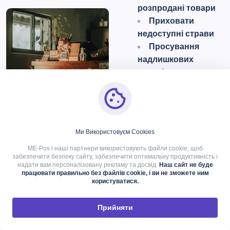
розпродані товари
Приховати
недоступні страви
Просування
надлишкових
товарів
Ресторан отримує велику
партію полуниці.
Керівництво негайно
Ми Використовуєм Cookies
створює акцію з десертом
ME-Pos і наші партнери використовують файли cookie, щоб
та виділяє страви на
забезпечити безпеку сайту, забезпечити оптимальну продуктивність і
основі полуниці в QR-
надати вам персоналізовану рекламу та досвід.
Наш сайт не буде
працювати правильно без файлів cookie, і ви не зможете ним
меню.
користуватися.
Це допомагає
Прийняти
переміщувати запаси,
перш ніж продукти