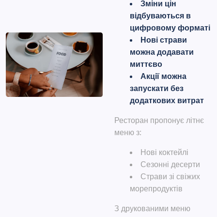
Зміни цін
відбуваються в
цифровому форматі
Нові страви
можна додавати
миттєво
Акції можна
запускати без
додаткових витрат
Ресторан пропонує літнє
меню з:
Нові коктейлі
Сезонні десерти
Страви зі свіжих
морепродуктів
З друкованими меню