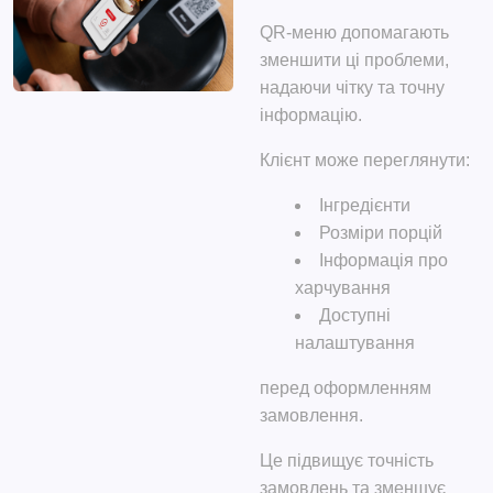
QR-меню допомагають
зменшити ці проблеми,
надаючи чітку та точну
інформацію.
Клієнт може переглянути:
Інгредієнти
Розміри порцій
Інформація про
харчування
Доступні
налаштування
перед оформленням
замовлення.
Це підвищує точність
замовлень та зменшує