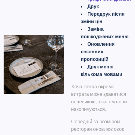
Друк
Передрук після
зміни цін
Заміна
пошкоджених меню
Оновлення
сезонних
пропозицій
Друк меню
кількома мовами
Хоча кожна окрема
витрата може здаватися
невеликою, з часом вони
накопичуються.
Середній за розміром
ресторан оновлює своє