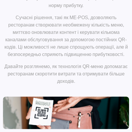
норму прибутку.
Сучасні рішення, такі як
ME-POS,
дозволяють
ресторанам створювати необмежену кількість меню,
миттєво оновлювати контент і керувати кількома
каналами обслуговування за допомогою постійних QR-
кодів. Ці можливості не лише спрощують операції, але й
безпосередньо сприяють підвищенню прибутковості.
Давайте розглянемо, як технологія QR-меню допомагає
ресторанам скоротити витрати та отримувати більше
доходів.