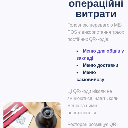
операційні
витрати
Головною перевагою
ME-
POS
є використання трьох
постійних QR-кодів:
Меню для обідів у
закладі
Меню доставки
Меню
самовивозу
Ці QR-коди ніколи не
змінюються, навіть коли
меню за ними
оновлюються.
Ресторан розміщує QR-