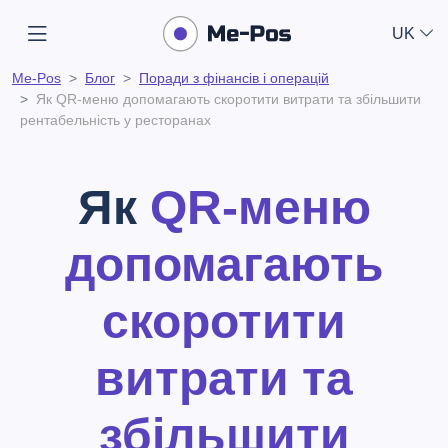
UK
Me-Pos
Блог
Поради з фінансів і операцій
Як QR-меню допомагають скоротити витрати та збільшити
рентабельність у ресторанах
Як
QR-меню
допомагають
скоротити
витрати та
збільшити