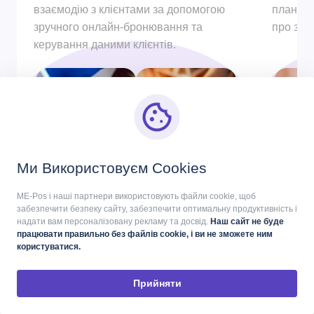
взаємодію з клієнтами за допомогою
плануйт
зручного онлайн-бронювання та
про зус
керування даними клієнтів.
Ми Використовуєм Cookies
ME-Pos і наші партнери використовують файли cookie, щоб
забезпечити безпеку сайту, забезпечити оптимальну продуктивність і
надати вам персоналізовану рекламу та досвід.
Наш сайт не буде
працювати правильно без файлів cookie, і ви не зможете ним
користуватися.
ПЛАНИ
Прийняти
Оберіть найкращий тариф