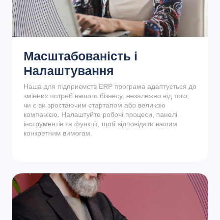
Масштабованість і
Налаштування
Наша для підприємств ERP програма адаптується до
змінних потреб вашого бізнесу, незалежно від того,
чи є ви зростаючим стартапом або великою
компанією. Налаштуйте робочі процеси, панелі
інструментів та функції, щоб відповідати вашим
конкретним вимогам.