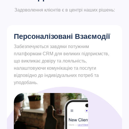
Задоволення клієнтів є в центрі наших рішень:
Персоналізовані Взаємодії
Забезпечуються завдяки потужним
платформам CRM для великих підприємств,
що викликає довіру та лояльність,
налаштовуючи комунікацію та послуги
відповідно до індивідуальних потреб та
уподобань.