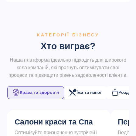
КАТЕГОРІЇ БІЗНЕСУ
Хто виграє?
Наша платформа ідеально підходить для широкого
кола компаній, які прагнуть оптимізувати свої
процеси та підвищити рівень задоволеності клієнтів.
Краса та здоров’я
Їжа та напої
Роздріб
Салони краси та Cпа
Перу
Оптимізуйте призначення зустрічей і
Ведіть 