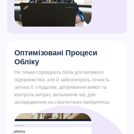
Оптимізовані Процеси
Обліку
Не тільки спрощують облік для великого
підприємства, але й забезпечують точність
звітності з податків, дотримання вимог та
контроль витрат, звільняючи час для
зосередження на стратегічних пріоритетах.