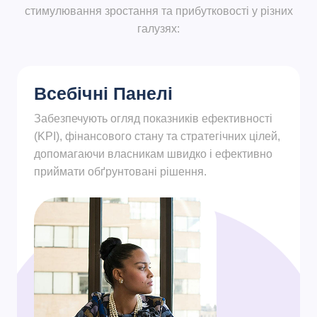
стимулювання зростання та прибутковості у різних
галузях:
Всебічні Панелі
Забезпечують огляд показників ефективності
(KPI), фінансового стану та стратегічних цілей,
допомагаючи власникам швидко і ефективно
приймати обґрунтовані рішення.