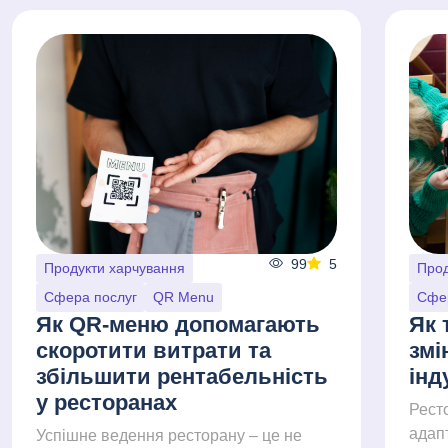
99
5
Продукти харчування
Прод
Сфера послуг
QR Menu
Сфе
Як QR-меню допомагають
Як 
скоротити витрати та
змі
збільшити рентабельність
інд
у ресторанах
Рест
адапт
Успішне ведення ресторану – це не