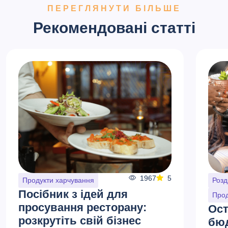
ПЕРЕГЛЯНУТИ БІЛЬШЕ
Рекомендовані статті
1967
5
Продукти харчування
Розд
Посібник з ідей для
Прод
просування ресторану:
Ост
розкрутіть свій бізнес
бюд