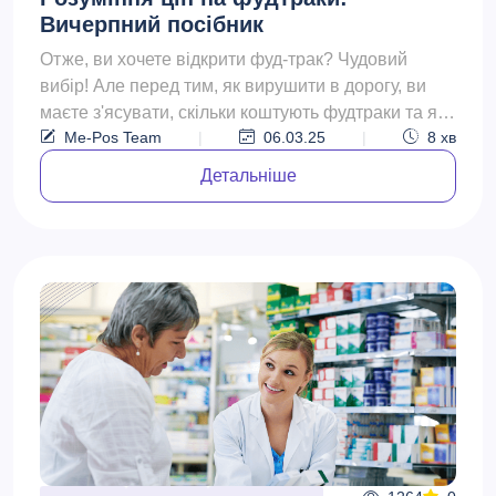
Вичерпний посібник
Отже, ви хочете відкрити фуд-трак? Чудовий
вибір! Але перед тим, як вирушити в дорогу, ви
маєте з'ясувати, скільки коштують фудтраки та які
Me-Pos Team
|
06.03.25
|
8
хв
ще витрати...
Детальніше