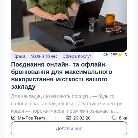
285
5
Краса
Малий бізнес
Сфера послуг
Поєднання онлайн- та офлайн-
бронювання для максимального
використання місткості вашого
закладу
Для закладів, що надають послуги, — будь то
салони, спа-салони, клініки, тату-студії чи центри
краси — порожні часові проміжки означають
Me-Pos Team
|
26.02.26
|
8
хв
втрату доходу...
Детальніше