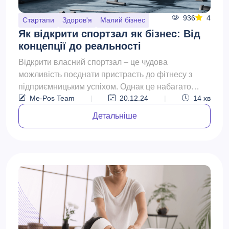
936
4
Стартапи
Здоров'я
Малий бізнес
Як відкрити спортзал як бізнес: Від
концепції до реальності
Відкрити власний спортзал – це чудова
можливість поєднати пристрасть до фітнесу з
підприємницьким успіхом. Однак це набагато
Me-Pos Team
|
20.12.24
|
14
хв
більше, ніж просто оренда...
Детальніше