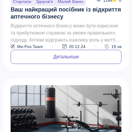
1264
0
Стартапи
Здоров'я
Малий бізнес
Ваш найкращий посібник із відкриття
аптечного бізнесу
Відкриття аптечного бізнесу може бути корисною
та прибутковою справою за умови правильного
підходу. Аптеки відіграють важливу роль у житті
Me-Pos Team
|
20.12.24
|
19
хв
громади, за...
Детальніше