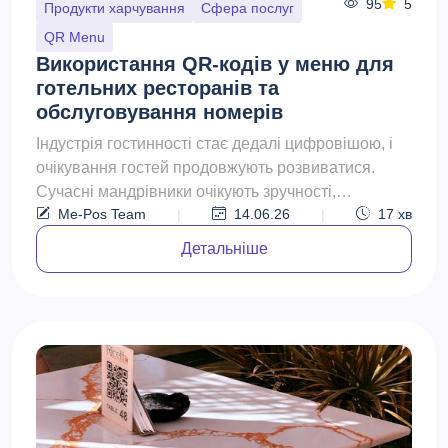
95
5
Продукти харчування
Сфера послуг
QR Menu
Використання QR-кодів у меню для
готельних ресторанів та
обслуговування номерів
Індустрія гостинності стає дедалі цифровішою, і
очікування гостей продовжують розвиватися.
Сучасні мандрівники очікують зручності,
Me-Pos Team
|
14.06.26
|
17
хв
швидкості, персонал...
Детальніше