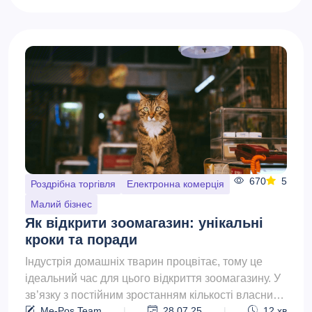
670
5
Роздрібна торгівля
Електронна комерція
Малий бізнес
Як відкрити зоомагазин: унікальні
кроки та поради
Індустрія домашніх тварин процвітає, тому це
ідеальний час для цього відкриття зоомагазину. У
зв’язку з постійним зростанням кількості власників
Me-Pos Team
|
28.07.25
|
12
хв
домаш...