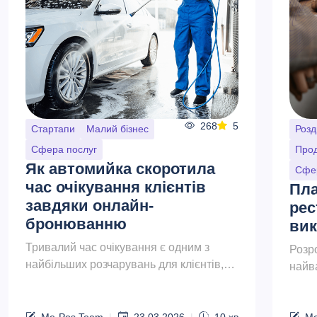
268
5
Стартапи
Малий бізнес
Розд
Сфера послуг
Прод
Як автомийка скоротила
Сфе
час очікування клієнтів
Пла
завдяки онлайн-
рес
бронюванню
вик
Тривалий час очікування є одним з
Розр
найбільших розчарувань для клієнтів,
найв
які відвідують автомийку. Незалежно від
ство
того, чи це швидке зовнішнє миття, чи
біль
п...
Me-Pos Team
|
23.03.2026
|
10
хв
Me