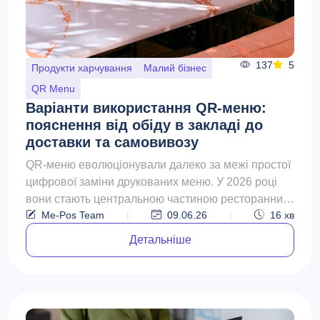
137
5
Продукти харчування
Малий бізнес
QR Menu
Варіанти використання QR-меню:
пояснення від обіду в закладі до
доставки та самовивозу
QR-меню еволюціонували далеко за межі простої
цифрової заміни друкованих меню. У 2026 році
вони стають центральною частиною ресторанних
Me-Pos Team
|
09.06.26
|
16
хв
операцій, допо...
Детальніше