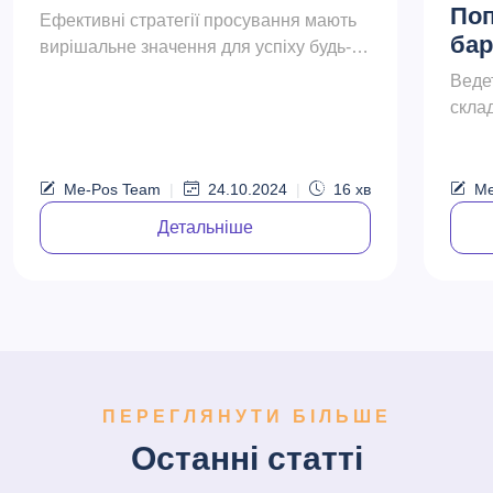
Поп
Ефективні стратегії просування мають
бар
вирішальне значення для успіху будь-
якого ресторану. Цей всеосяжний
Веде
посібник покликаний допомогти
скла
власникам та ке...
щоб 
дост
вони 
Me-Pos Team
|
24.10.2024
|
16
хв
Me
Детальніше
ПЕРЕГЛЯНУТИ БІЛЬШЕ
Останні статті