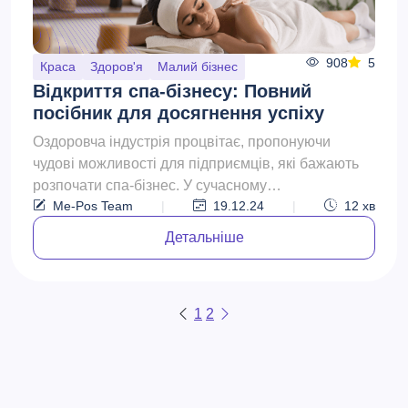
908
5
Краса
Здоров'я
Малий бізнес
Відкриття спа-бізнесу: Повний
посібник для досягнення успіху
Оздоровча індустрія процвітає, пропонуючи
чудові можливості для підприємців, які бажають
розпочати спа-бізнес. У сучасному
Me-Pos Team
|
19.12.24
|
12
хв
швидкоплинному світі все бі...
Детальніше
1
2