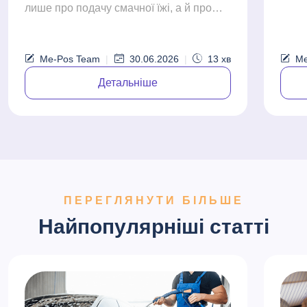
але 
лише про подачу смачної їжі, а й про
так 
управління витратами, підвищення
QR-м
ефективності та максимізацію
прибутковості. Зі...
Me-Pos Team
|
30.06.2026
|
13
хв
Me
Детальніше
ПЕРЕГЛЯНУТИ БІЛЬШЕ
Найпопулярніші статті