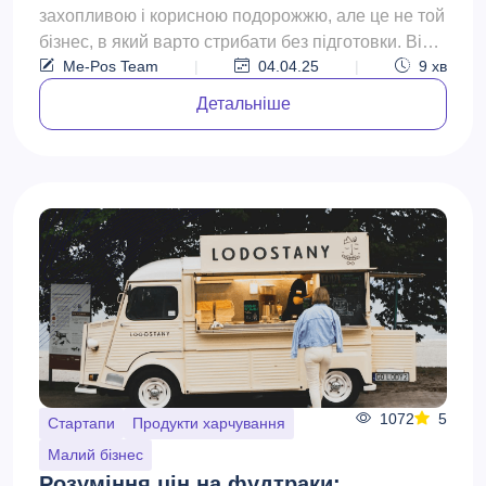
захопливою і корисною подорожжю, але це не той
бізнес, в який варто стрибати без підготовки. Від
Me-Pos Team
|
04.04.25
|
9
хв
розуміння місце...
Детальніше
1072
5
Стартапи
Продукти харчування
Малий бізнес
Розуміння цін на фудтраки: