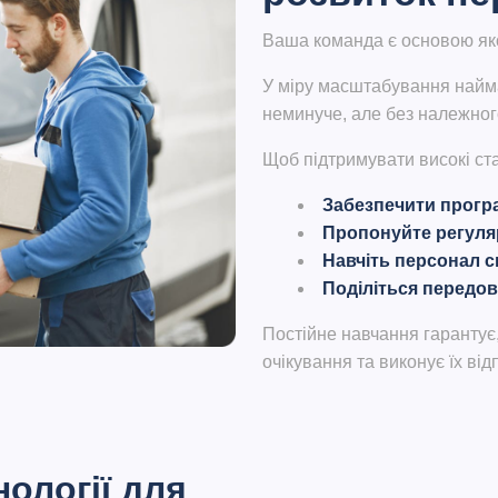
Ваша команда є основою як
У міру масштабування найман
неминуче, але без належного
Щоб підтримувати високі ст
Забезпечити програ
Пропонуйте регуляр
Навчіть персонал с
Поділіться передо
Постійне навчання гарантує
очікування та виконує їх від
ології для