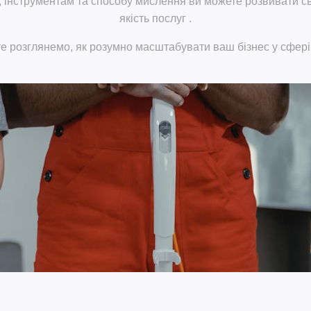
, інструментам та способу мислення ви можете розвивати св
якість послуг
.
е розглянемо, як розумно масштабувати ваш бізнес у сфері 