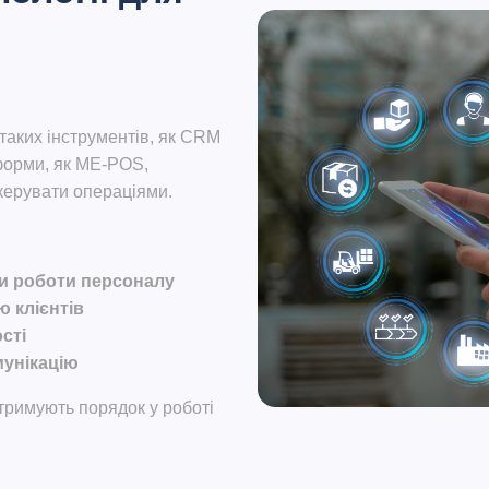
таких інструментів, як CRM
тформи, як
ME-POS,
керувати операціями.
и роботи персоналу
ю клієнтів
сті
мунікацію
тримують порядок у роботі