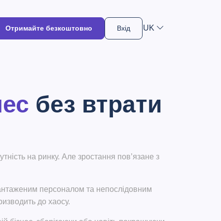
UK
Отримайте безкоштовно
Вхід
нес
без втрати
утність на ринку. Але зростання пов’язане з
вантаженим персоналом та непослідовним
изводить до хаосу.