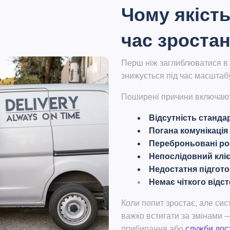
Чому якість
час зроста
Перш ніж заглиблюватися в 
знижується під час масштаб
Поширені причини включаю
Відсутність станда
Погана комунікація
Переброньовані ро
Непослідовний клі
Недостатня підгот
Немає чіткого відс
Коли попит зростає, але си
важко встигати за змінами —
прибирання або
служби дос