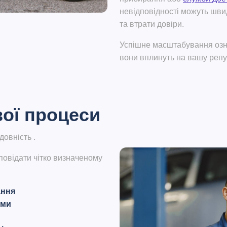
невідповідності можуть швид
та втрати довіри.
Успішне масштабування оз
вони вплинуть на вашу репу
вої процеси
ідовність
.
повідати чітко визначеному
ання
ами