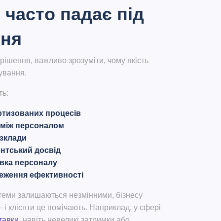
 часто падає під
ння
рішення, важливо зрозуміти, чому якість
ування.
ть:
ртизованих процесів
 між персоналом
зклади
єнтський досвід
овка персоналу
теження ефективності
стеми залишаються незмінними, бізнесу
 і клієнти це помічають. Наприклад, у сфері
тавки
, навіть невеликі затримки або