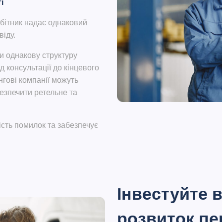
і
обітник надає однаковий
іду.
и однакову структуру
д консультації до кінцевого
нгові компанії можуть
езпечити ретельне та
сть помилок та забезпечує
Інвестуйте 
розвиток п