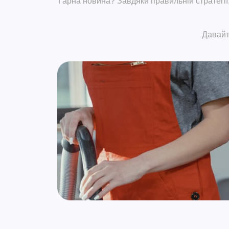
Гарна новина? Завдяки правильній стратегії
Давайт