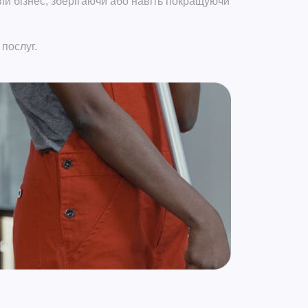
ій бізнес,
зберігаючи або навіть покращуючи
послуг.