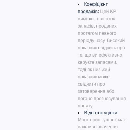
Коефіцієнт
продажів:
Цей KPI
вимірює відсоток
запасів, проданих
протягом певного
періоду часу. Високий
показник свідчить про
те, що ви ефективно
керуєте запасами,
тоді як низький
показник може
свідчити про
затоварення або
погане прогнозування
попиту.
Відсоток уцінки:
Моніторинг уцінок має
важливе значення