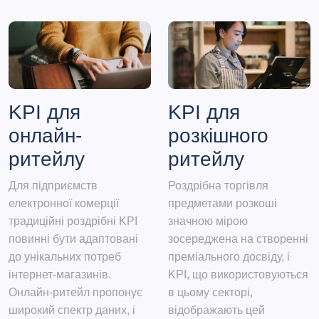
KPI для
KPI для
онлайн-
розкішного
ритейлу
ритейлу
Для підприємств
Роздрібна торгівля
електронної комерції
предметами розкоші
традиційні роздрібні KPI
значною мірою
повинні бути адаптовані
зосереджена на створенні
до унікальних потреб
преміального досвіду, і
інтернет-магазинів.
KPI, що використовуються
Онлайн-ритейл пропонує
в цьому секторі,
широкий спектр даних, і
відображають цей