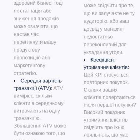
здоровий бізнес, тоді
може свідчити про те,
як стагнація або
що ви залучаєте не ту
зниження продажів
аудиторію, або ваш
може означати, що
досвід у магазині
настав час
недостатньо
переглянути вашу
переконливий для
продуктову
укладання угоди.
пропозицію або
Коефіцієнт
маркетингову
утримання клієнтів:
стратегію.
Цей KPI стосується
Середня вартість
повторних покупок.
транзакції (ATV):
ATV
Скільки ваших
вимірює, скільки
клієнтів повертаються
клієнти в середньому
після першої покупки?
витрачають на одну
Високий показник
транзакцію.
утримання клієнтів
Збільшення ATV може
свідчить про їхню
бути ознакою того, що
лояльність, що має