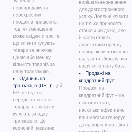
зусилля з
вирішальне значення
перепродажу та
для довгострокового
перехресних
успіху. Лояльні клієнти
продажів працюють,
не тільки приносять
тоді як зменшення
стабільний дохід, але
може свідчити про те,
й часто стають
що клієнти купують
адвокатами бренду,
товари за нижчою
поширюючи позитивні
ціною або меншу
відгуки та збільшуючи
кількість товарів за
вашу клієнтську базу.
одну транзакцію.
Продажі на
Одиниць на
квадратний фут:
транзакцію (UPT):
Цей
Продажі на
KPI вказує на
квадратний фут – це
середню кількість
показник того,
товарів, які клієнти
наскільки ефективно
купують за одну
ваш магазин генерує
транзакцію. Це
дохід порівняно з його
корисний показник