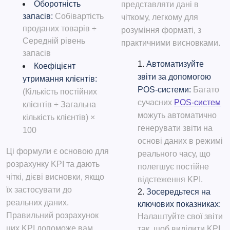
Оборотність
представляти дані в
запасів:
Собівартість
чіткому, легкому для
проданих товарів ÷
розуміння форматі, з
Середній рівень
практичними висновками.
запасів
Автоматизуйте
Коефіцієнт
звіти за допомогою
утримання клієнтів:
POS-системи:
Багато
(Кількість постійних
сучасних
POS-систем
клієнтів ÷ Загальна
можуть автоматично
кількість клієнтів) ×
генерувати звіти на
100
основі даних в режимі
Ці формули є основою для
реального часу, що
розрахунку KPI та дають
полегшує постійне
чіткі, дієві висновки, якщо
відстеження KPI.
їх застосувати до
Зосередьтеся на
реальних даних.
ключових показниках:
Правильний розрахунок
Налаштуйте свої звіти
цих KPI допоможе вам
так, щоб виділити KPI,