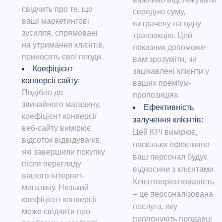
свідчить про те, що
середню суму,
ваші маркетингові
витрачену на одну
зусилля, спрямовані
транзакцію. Цей
на утримання клієнтів,
показник допоможе
приносять свої плоди.
вам зрозуміти, чи
Коефіцієнт
зацікавлені клієнти у
конверсії сайту:
ваших преміум-
Подібно до
пропозиціях.
звичайного магазину,
Ефективність
коефіцієнт конверсії
залучення клієнтів:
веб-сайту вимірює
Цей KPI вимірює,
відсоток відвідувачів,
наскільки ефективно
які завершили покупку
ваш персонал будує
після перегляду
відносини з клієнтами.
вашого інтернет-
Клієнтоорієнтованість
магазину. Низький
– це персоналізована
коефіцієнт конверсії
послуга, яку
може свідчити про
пропонують продавці