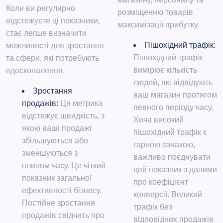
Коли ви регулярно
розміщенню товарів
відстежуєте ці показники,
максимізації прибутку.
стає легше визначити
Пішохідний трафік:
можливості для зростання
Пішохідний трафік
та сфери, які потребують
вимірює кількість
вдосконалення.
людей, які відвідують
Зростання
ваш магазин протягом
продажів:
Ця метрика
певного періоду часу.
відстежує швидкість, з
Хоча високий
якою ваші продажі
пішохідний трафік є
збільшуються або
гарною ознакою,
зменшуються з
важливо поєднувати
плином часу. Це чіткий
цей показник з даними
показник загальної
про коефіцієнт
ефективності бізнесу.
конверсії. Великий
Постійне зростання
трафік без
продажів свідчить про
відповідних продажів