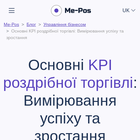
UK
Me-Pos
Блог
Управління бізнесом
Основні KPI роздрібної торгівлі: Вимірювання успіху та
зростання
Основні
KPI
роздрібної торгівлі
:
Вимірювання
успіху та
зростання