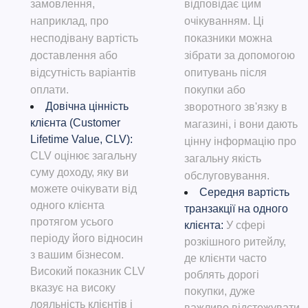
замовлення,
відповідає цим
наприклад, про
очікуванням. Ці
несподівану вартість
показники можна
доставлення або
зібрати за допомогою
відсутність варіантів
опитувань після
оплати.
покупки або
Довічна цінність
зворотного зв'язку в
клієнта (Customer
магазині, і вони дають
Lifetime Value, CLV):
цінну інформацію про
CLV оцінює загальну
загальну якість
суму доходу, яку ви
обслуговування.
можете очікувати від
Середня вартість
одного клієнта
транзакції на одного
протягом усього
клієнта:
У сфері
періоду його відносин
розкішного ритейлу,
з вашим бізнесом.
де клієнти часто
Високий показник CLV
роблять дорогі
вказує на високу
покупки, дуже
лояльність клієнтів і
важливо відстежувати