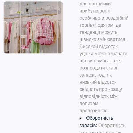
для підтримки
прибутковості,
особливо в роздрібній
торгівлі одягом, де
тенденції можуть
швидко змінюватися.
Високий відсоток
уцінки може означати,
що ви намагаєтеся
розпродати старі
запаси, тоді як
низький відсоток
свідчить про кращу
відповідність між
попитом і
пропозицією.
Оборотність
запасів:
Оборотність
запасів показує, як