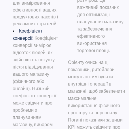
розміром. Це
для вимірювання
важливий показник
ефективності ваших
для оптимізації
продуктових пакетів і
планування магазину
рекламних стратегій.
та забезпечення
Коефіцієнт
ефективного
конверсії:
Коефіцієнт
використання
конверсії вимірює
торгової площі.
відсоток людей, які
здійснюють покупку
Орієнтуючись на ці
після відвідування
показники, ритейлери
вашого магазину
можуть оптимізувати
(фізичного або
внутрішні операції в
онлайн). Низький
магазині, щоб забезпечити
коефіцієнт конверсії
максимальне
може свідчити про
використання фізичного
проблеми з
простору та персоналу.
плануванням
Погані показники за цими
магазину, вибором
KPI можуть свідчити про