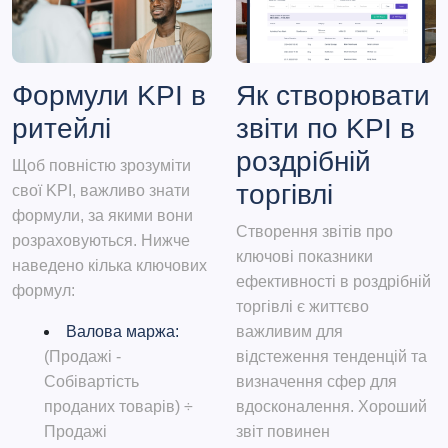
Формули KPI в
Як створювати
ритейлі
звіти по KPI в
роздрібній
Щоб повністю зрозуміти
торгівлі
свої KPI, важливо знати
формули, за якими вони
Створення звітів про
розраховуються. Нижче
ключові показники
наведено кілька ключових
ефективності в роздрібній
формул:
торгівлі є життєво
Валова маржа:
важливим для
(Продажі -
відстеження тенденцій та
Собівартість
визначення сфер для
проданих товарів) ÷
вдосконалення. Хороший
Продажі
звіт повинен