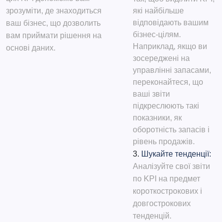
зрозуміти, де знаходиться
які найбільше
відповідають вашим
ваш бізнес, що дозволить
бізнес-цілям.
вам приймати рішення на
Наприклад, якщо ви
основі даних.
зосереджені на
управлінні запасами,
переконайтеся, що
ваші звіти
підкреслюють такі
показники, як
оборотність запасів і
рівень продажів.
Шукайте тенденції:
Аналізуйте свої звіти
по KPI на предмет
короткострокових і
довгострокових
тенденцій.