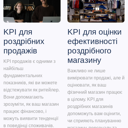
KPI для
KPI для оцінки
роздрібних
ефективності
продажів
роздрібного
магазину
KPI продажів є одними з
найбільш
Важливо не лише
фундаментальних
вимірювати продажі, але й
показників, які ви можете
оцінювати, як ваш
відстежувати як ритейлер.
фізичний магазин працює
Вони допомагають
в цілому. KPI для
зрозуміти, як ваш магазин
роздрібних магазинів
працює фінансово, і
допоможуть вам оцінити,
можуть виявити тенденції
чи сприяють плануванню
в поведінці споживачів.
магазину, персоналу та