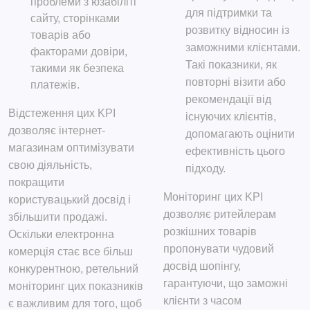
проблеми з юзабіліті
для підтримки та
сайту, сторінками
розвитку відносин із
товарів або
заможними клієнтами.
факторами довіри,
Такі показники, як
такими як безпека
повторні візити або
платежів.
рекомендації від
Відстеження цих KPI
існуючих клієнтів,
дозволяє інтернет-
допомагають оцінити
магазинам оптимізувати
ефективність цього
свою діяльність,
підходу.
покращити
Моніторинг цих KPI
користувацький досвід і
дозволяє ритейлерам
збільшити продажі.
розкішних товарів
Оскільки електронна
пропонувати чудовий
комерція стає все більш
досвід шопінгу,
конкурентною, ретельний
гарантуючи, що заможні
моніторинг цих показників
клієнти з часом
є важливим для того, щоб