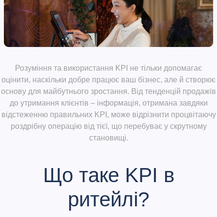
Розуміння та використання KPI не тільки допомагає
оцінити, наскільки добре працює ваш бізнес, але й створює
основу для майбутнього зростання. Від тенденцій продажів
до утримання клієнтів – інформація, отримана завдяки
відстеженню правильних KPI, може відрізнити процвітаючу
роздрібну операцію від тієї, що перебуває у скрутному
становищі.
Що таке KPI в
ритейлі?