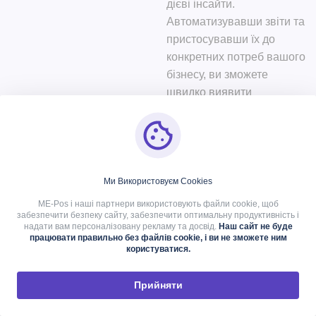
дієві інсайти.
Автоматизувавши звіти та
пристосувавши їх до
конкретних потреб вашого
бізнесу, ви зможете
швидко виявити
можливості для
вдосконалення та
зростання.
Приклад KPI
Ми Використовуєм Cookies
для роздрібної
ME-Pos і наші партнери використовують файли cookie, щоб
забезпечити безпеку сайту, забезпечити оптимальну продуктивність і
торгівлі
надати вам персоналізовану рекламу та досвід.
Наш сайт не буде
працювати правильно без файлів cookie, і ви не зможете ним
користуватися.
Розглянемо роздрібну
компанію, яка збільшила
Прийняти
свій прибуток,
зосередившись на таких