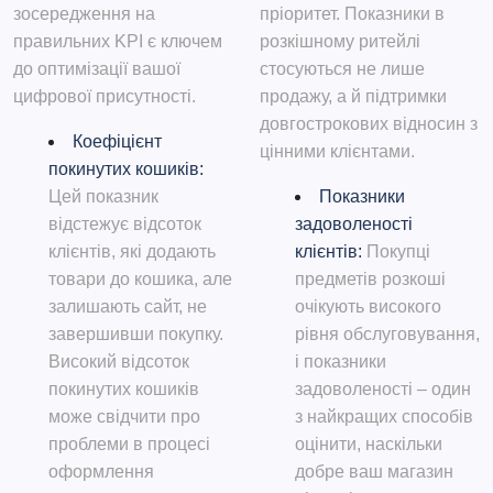
зосередження на
пріоритет. Показники в
правильних KPI є ключем
розкішному ритейлі
до оптимізації вашої
стосуються не лише
цифрової присутності.
продажу, а й підтримки
довгострокових відносин з
Коефіцієнт
цінними клієнтами.
покинутих кошиків:
Цей показник
Показники
відстежує відсоток
задоволеності
клієнтів, які додають
клієнтів:
Покупці
товари до кошика, але
предметів розкоші
залишають сайт, не
очікують високого
завершивши покупку.
рівня обслуговування,
Високий відсоток
і показники
покинутих кошиків
задоволеності – один
може свідчити про
з найкращих способів
проблеми в процесі
оцінити, наскільки
оформлення
добре ваш магазин