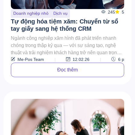
245
5
Doanh nghiệp nhỏ
Dịch vụ
Tự động hóa tiệm xăm: Chuyển từ sổ
tay giấy sang hệ thống CRM
Ngành công nghiệp xăm hình đã phát triển nhanh
chóng trong thập kỷ qua — với sự sáng tạo, nghệ
thuật và trải nghiệm khách hàng trở nên quan trọng
Me-Pos Team
|
12.02.26
|
6
p
hơn ...
Đọc thêm