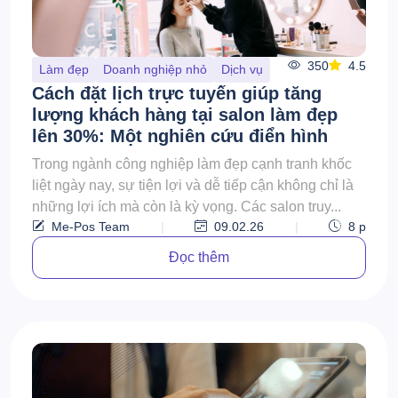
350
4.5
Làm đẹp
Doanh nghiệp nhỏ
Dịch vụ
Cách đặt lịch trực tuyến giúp tăng
lượng khách hàng tại salon làm đẹp
lên 30%: Một nghiên cứu điển hình
Trong ngành công nghiệp làm đẹp cạnh tranh khốc
liệt ngày nay, sự tiện lợi và dễ tiếp cận không chỉ là
những lợi ích mà còn là kỳ vọng. Các salon truy...
Me-Pos Team
|
09.02.26
|
8
p
Đọc thêm