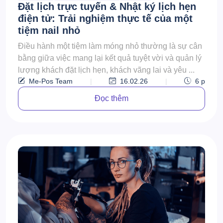
Đặt lịch trực tuyến & Nhật ký lịch hẹn
điện tử: Trải nghiệm thực tế của một
tiệm nail nhỏ
Điều hành một tiệm làm móng nhỏ thường là sự cân
bằng giữa việc mang lại kết quả tuyệt vời và quản lý
lượng khách đặt lịch hẹn, khách vãng lai và yêu ...
Me-Pos Team
|
16.02.26
|
6
p
Đọc thêm