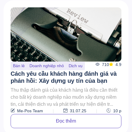
710
4.9
Bán lẻ
Doanh nghiệp nhỏ
Dịch vụ
Cách yêu cầu khách hàng đánh giá và
phản hồi: Xây dựng uy tín của bạn
Thu thập đánh giá của khách hàng là điều cần thiết
cho bất kỳ doanh nghiệp nào muốn xây dựng niềm
tin, cải thiện dịch vụ và phát triển sự hiện diện tr...
Me-Pos Team
|
31.07.25
|
10
p
Đọc thêm