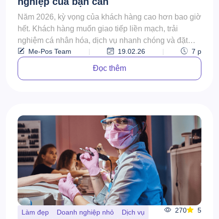
nghiệp của bạn cần
Năm 2026, kỳ vọng của khách hàng cao hơn bao giờ
hết. Khách hàng muốn giao tiếp liền mạch, trải
nghiệm cá nhân hóa, dịch vụ nhanh chóng và đặt
Me-Pos Team
|
19.02.26
|
7
p
lịch dễ...
Đọc thêm
270
5
Làm đẹp
Doanh nghiệp nhỏ
Dịch vụ