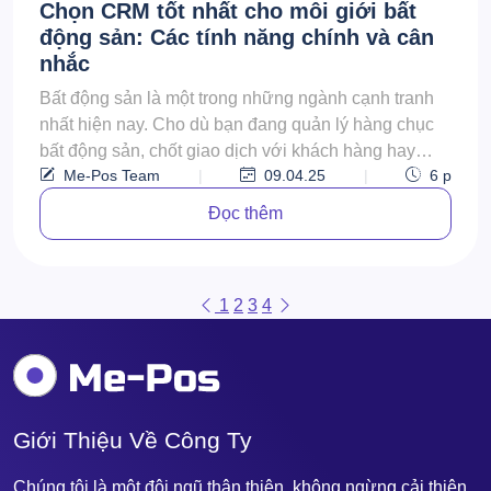
Chọn CRM tốt nhất cho môi giới bất
động sản: Các tính năng chính và cân
nhắc
Bất động sản là một trong những ngành cạnh tranh
nhất hiện nay. Cho dù bạn đang quản lý hàng chục
bất động sản, chốt giao dịch với khách hàng hay
Me-Pos Team
|
09.04.25
|
6
p
điều...
Đọc thêm
1
2
3
4
Giới Thiệu Về Công Ty
Chúng tôi là một đội ngũ thân thiện, không ngừng cải thiện