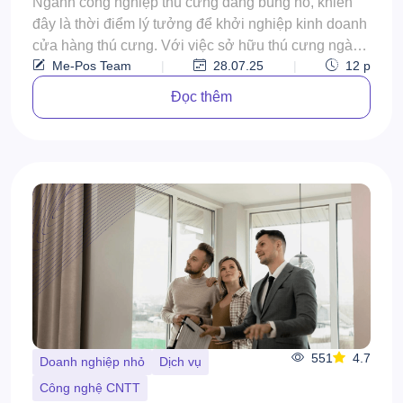
Ngành công nghiệp thú cưng đang bùng nổ, khiến
đây là thời điểm lý tưởng để khởi nghiệp kinh doanh
cửa hàng thú cưng. Với việc sở hữu thú cưng ngày
Me-Pos Team
|
28.07.25
|
12
p
cà...
Đọc thêm
551
4.7
Doanh nghiệp nhỏ
Dịch vụ
Công nghệ CNTT