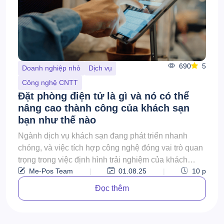
690
5
Doanh nghiệp nhỏ
Dịch vụ
Công nghệ CNTT
Đặt phòng điện tử là gì và nó có thể
nâng cao thành công của khách sạn
bạn như thế nào
Ngành dịch vụ khách sạn đang phát triển nhanh
chóng, và việc tích hợp công nghệ đóng vai trò quan
trọng trong việc định hình trải nghiệm của khách
Me-Pos Team
|
01.08.25
|
10
p
hàn...
Đọc thêm