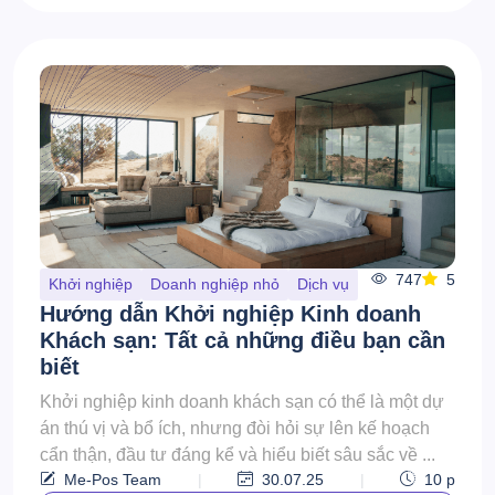
747
5
Khởi nghiệp
Doanh nghiệp nhỏ
Dịch vụ
Hướng dẫn Khởi nghiệp Kinh doanh
Khách sạn: Tất cả những điều bạn cần
biết
Khởi nghiệp kinh doanh khách sạn có thể là một dự
án thú vị và bổ ích, nhưng đòi hỏi sự lên kế hoạch
cẩn thận, đầu tư đáng kể và hiểu biết sâu sắc về ...
Me-Pos Team
|
30.07.25
|
10
p