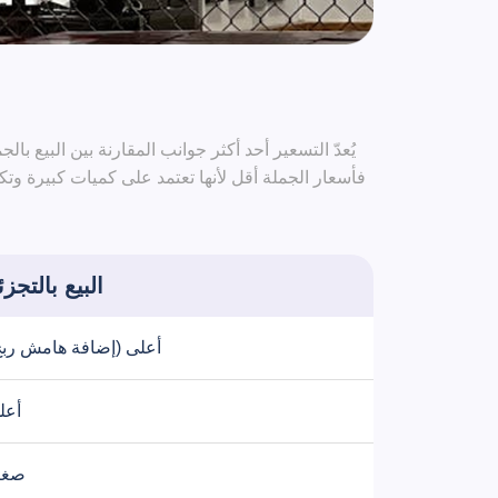
يُعدّ التسعير أحد أكثر جوانب المقارنة بين البيع ب
فأسعار الجملة أقل لأنها تعتمد على كميات كبيرة وتك
البيع بالتجزئ
أعلى (إضافة هامش ربح
أعل
صغي