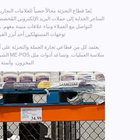
يُعدّ قطاع التجزئة مجالاً خصباً للعلامات الت
المتاجر الجذابة إلى حملات البريد الإلكتروني المُخص
التواصل مع العملاء وبناء علاقات متينة معهم. و
توجهات المستهلكين أحد أبرز الفر
يعتمد كل من قطاعي تجارة الجملة والتجزئة على أ
سلاسة العم
المخزون، وأتمتة 