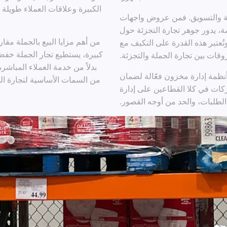
الكبيرة وعلاقات العملاء طويلة 
جارية والتسويق. فمن عروض واجهات
صة، يدور جوهر تجارة التجزئة حول
من أهم مزايا البيع بالجملة مقار
تُعتبر هذه القدرة على التكيف مع
كبيرة، يستطيع تجار الجملة خفض
وقات بين تجارة الجملة والتجزئة.
بدلاً من خدمة العملاء المباشرة
نظمة إدارة مخزون فعّالة لضمان
من السمات الأساسية لتجارة ا
ليات. وتساعد أدوات مثل ME-POS الشركات في كلا القطاعين على إدارة
الطلبات، والحد من أوجه القصور.