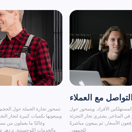
التواصل مع العملاء
 المستهلكين الأفراد. ويتمحور حول
تتمحور تجارة الجملة حول الحجم
في المتاجر. يشتري تجار التجزئة
ويبيعونها بكميات كبيرة لتجار الت
عون الأسعار، ثم يبيعون مباشرةً
وغالبًا ما يعملون من مس
للجمهور.
والخدمات اللوجستية. تزدهر ش