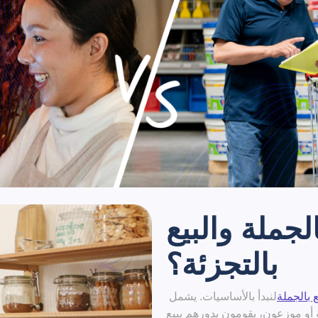
لجملة والبيع
بالتجزئة؟
ع بالجملة
لنبدأ بالأساسيات. يشمل
 أو موزعون، يقومون بدورهم ببيع