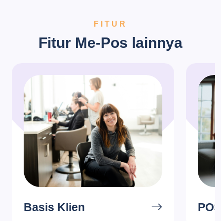
FITUR
Fitur Me-Pos lainnya
Basis Klien
POS