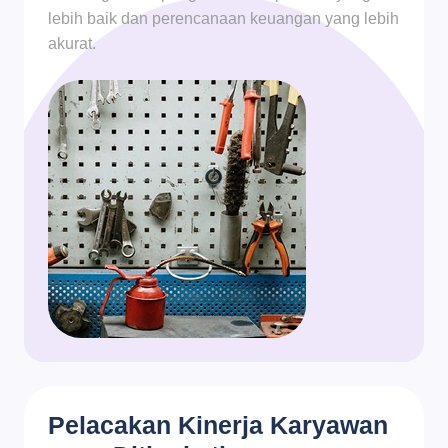
lebih baik dan perencanaan keuangan yang lebih
akurat.
Pelacakan Kinerja Karyawan