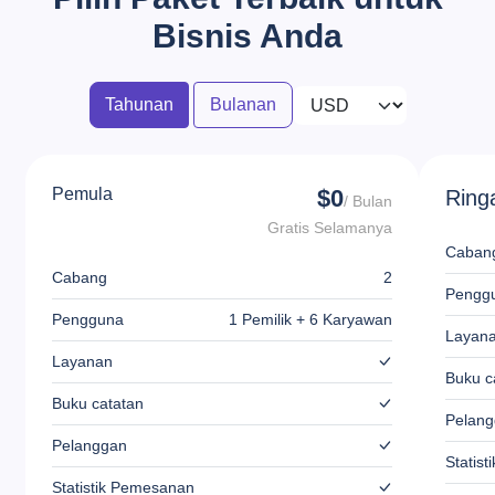
Bisnis Anda
Tahunan
Bulanan
Pemula
$0
Ring
/ Bulan
Gratis Selamanya
Caban
Cabang
2
Pengg
Pengguna
1 Pemilik + 6 Karyawan
Layan
Layanan
Buku c
Buku catatan
Pelan
Pelanggan
Statis
Statistik Pemesanan