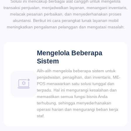
Solusi ini mencakup berbagai alat canggih untuk mengelola
transaksi penjualan, menjadwalkan layanan, menangani inventaris,
melacak pesanan perbaikan, dan menyederhanakan proses
akuntansi. Berikut ini cara perangkat lunak layanan mobil
meningkatkan pengalaman pelanggan dan mengatasi masalah:
Mengelola Beberapa
Sistem
Alih-alih mengelola beberapa sistem untuk
penjadwalan, penagihan, dan inventaris, ME-
POS menawarkan satu solusi tunggal dan
terpadu. Hal ini mengurangi kesalahan dan
memastikan semua fungsi bisnis Anda
terhubung, sehingga menyederhanakan
operasi harian dan mengurangi beban kerja
staf.