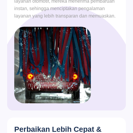
layanan otomotif, mereka menerima pembaruan
instan, sehingga menciptakan pengalaman
layanan yang lebih transparan dan memuaskan.
Perbaikan Lebih Cepat &