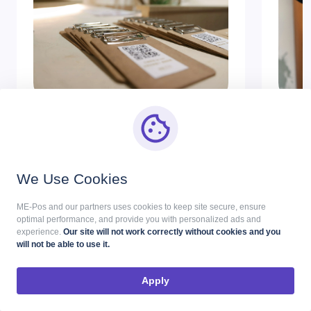
25
3
Makanan & Minuman
Maka
Layanan
QR Menu
Laya
Cara Membuat Menu QR
Bag
untuk Restoran Anda:
Mem
We Use Cookies
Panduan Langkah demi
Biay
Langkah
Marg
ME-Pos and our partners uses cookies to keep site secure, ensure
optimal performance, and provide you with personalized ads and
Res
Cara restoran menyajikan menu
experience.
Our site will not work correctly without cookies and you
will not be able to use it.
mereka telah berubah secara dramatis
Menjal
dalam beberapa tahun terakhir.
bukan
Pelanggan sekarang mengharapkan
makan
Apply
Me-Pos
Me-
|
07.08.2026
|
10
mnt
akses cepat, nyaman,...
Team
Team
tentan