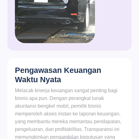
Pengawasan Keuangan
Waktu Nyata
Melacak kinerja keuangan sangat penting bagi
bisnis apa pun. Dengan perangkat lunak
akuntansi bengkel mobil, pemilik bisnis
memperoleh akses instan ke laporan keuangan,
yang membantu mereka memantau pendapatan,
pengeluaran, dan profitabilitas. Transparansi ini
memungkinkan pengambilan keputusan yang