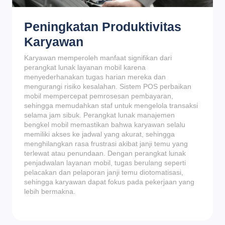
Peningkatan Produktivitas
Karyawan
Karyawan memperoleh manfaat signifikan dari
perangkat lunak layanan mobil karena
menyederhanakan tugas harian mereka dan
mengurangi risiko kesalahan. Sistem POS perbaikan
mobil mempercepat pemrosesan pembayaran,
sehingga memudahkan staf untuk mengelola transaksi
selama jam sibuk. Perangkat lunak manajemen
bengkel mobil memastikan bahwa karyawan selalu
memiliki akses ke jadwal yang akurat, sehingga
menghilangkan rasa frustrasi akibat janji temu yang
terlewat atau penundaan. Dengan perangkat lunak
penjadwalan layanan mobil, tugas berulang seperti
pelacakan dan pelaporan janji temu diotomatisasi,
sehingga karyawan dapat fokus pada pekerjaan yang
lebih bermakna.