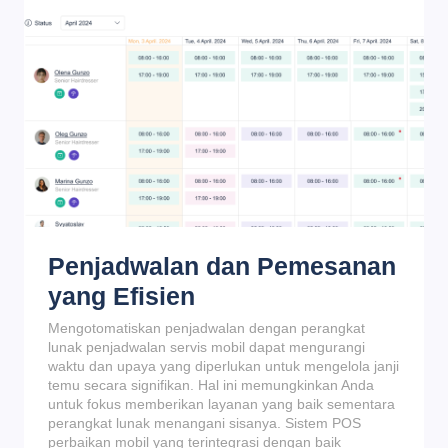
Penjadwalan dan Pemesanan
yang Efisien
Mengotomatiskan penjadwalan dengan perangkat
lunak penjadwalan servis mobil dapat mengurangi
waktu dan upaya yang diperlukan untuk mengelola janji
temu secara signifikan. Hal ini memungkinkan Anda
untuk fokus memberikan layanan yang baik sementara
perangkat lunak menangani sisanya. Sistem POS
perbaikan mobil yang terintegrasi dengan baik